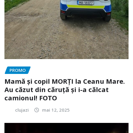
PROMO
Mamă și copil MORȚI la Ceanu Mare.
Au căzut din căruță și i-a călcat
camionul! FOTO
clujazi
mai 12, 2025