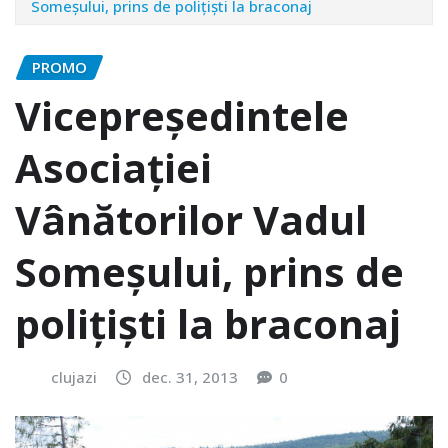
Someşului, prins de poliţişti la braconaj
PROMO
Vicepreședintele
Asociației
Vânătorilor Vadul
Someşului, prins de
poliţişti la braconaj
clujazi
dec. 31, 2013
0