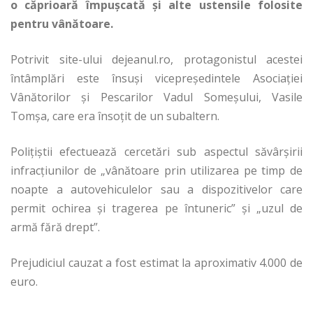
o căprioară împuşcată şi alte ustensile folosite
pentru vânătoare.
Potrivit site-ului dejeanul.ro, protagonistul acestei
întâmplări este însuşi vicepreședintele Asociației
Vânătorilor și Pescarilor Vadul Someșului, Vasile
Tomșa, care era însoţit de un subaltern.
Poliţiştii efectuează cercetări sub aspectul săvârşirii
infracţiunilor de „vânătoare prin utilizarea pe timp de
noapte a autovehiculelor sau a dispozitivelor care
permit ochirea şi tragerea pe întuneric” şi „uzul de
armă fără drept”.
Prejudiciul cauzat a fost estimat la aproximativ 4.000 de
euro.