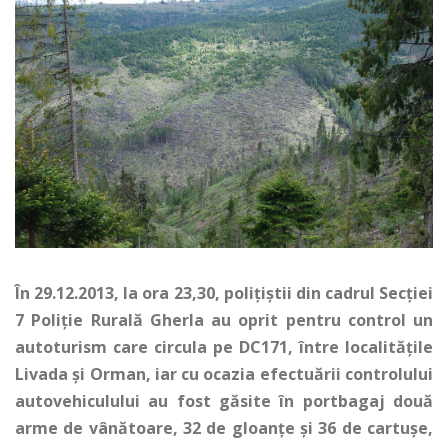
În 29.12.2013, la ora 23,30, poliţiştii din cadrul Secţiei
7 Poliţie Rurală Gherla au oprit pentru control un
autoturism care circula pe DC171, între localităţile
Livada şi Orman, iar cu ocazia efectuării controlului
autovehiculului au fost găsite în portbagaj două
arme de vânătoare, 32 de gloanţe şi 36 de cartuşe,