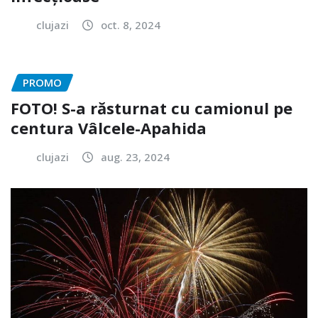
clujazi
oct. 8, 2024
PROMO
FOTO! S-a răsturnat cu camionul pe
centura Vâlcele-Apahida
clujazi
aug. 23, 2024