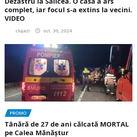
Dezastru la Sălicea. O casă a ars
complet, iar focul s-a extins la vecini.
VIDEO
clujazi
oct. 30, 2024
PROMO
Tânără de 27 de ani călcată MORTAL
pe Calea Mănăștur