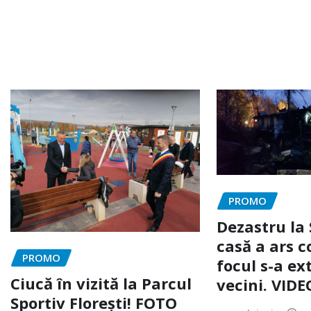
PROMO
Dezastru la 
casă a ars c
PROMO
focul s-a ext
Ciucă în vizită la Parcul
vecini. VIDE
Sportiv Florești! FOTO