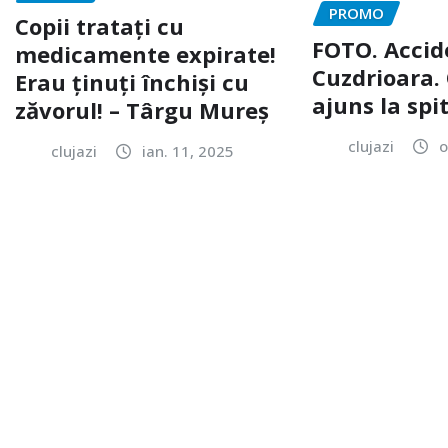
PROMO
Copii tratați cu
FOTO. Accid
medicamente expirate!
Cuzdrioara. 
Erau ținuți închiși cu
ajuns la spi
zăvorul! – Târgu Mureș
clujazi
o
clujazi
ian. 11, 2025