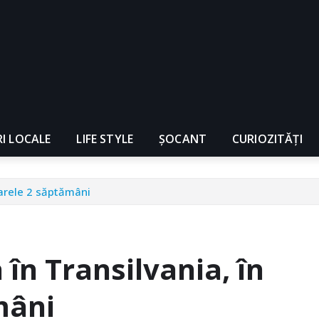
RI LOCALE
LIFE STYLE
ȘOCANT
CURIOZITĂȚI
oarele 2 săptămâni
în Transilvania, în
mâni