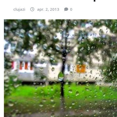
clujazi
apr. 2, 2013
0