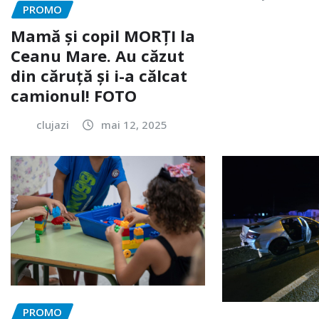
PROMO
Mamă și copil MORȚI la
Ceanu Mare. Au căzut
din căruță și i-a călcat
camionul! FOTO
clujazi
mai 12, 2025
PROMO