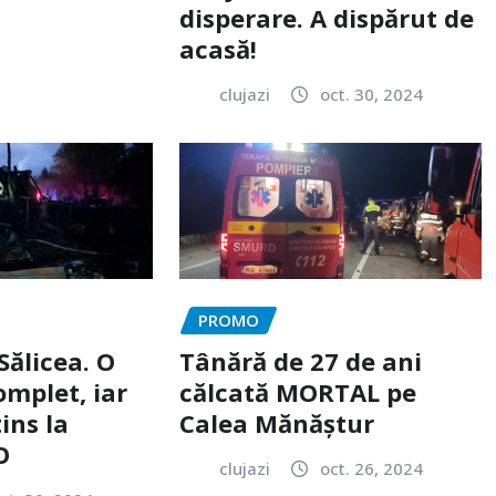
disperare. A dispărut de
acasă!
clujazi
oct. 30, 2024
PROMO
Sălicea. O
Tânără de 27 de ani
omplet, iar
călcată MORTAL pe
ins la
Calea Mănăștur
O
clujazi
oct. 26, 2024