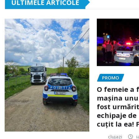
ULTIMELE ARTICOLE
PROMO
O femeie a 
mașina unui 
fost urmărit
echipaje de 
cuțit la ea!
clujazi
i