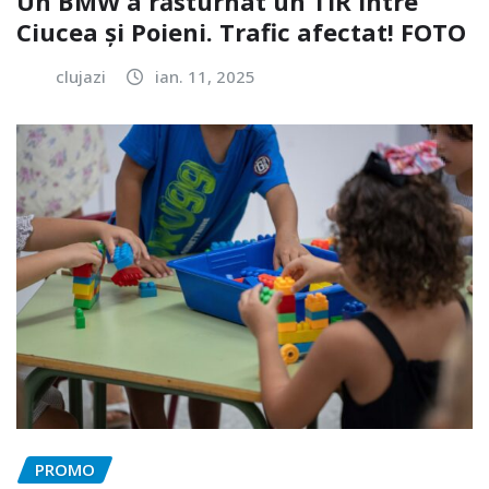
Un BMW a răsturnat un TIR între
Ciucea și Poieni. Trafic afectat! FOTO
clujazi
ian. 11, 2025
PROMO