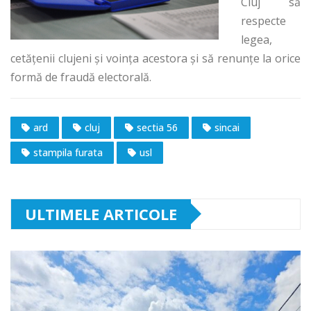
Cluj să
respecte
legea,
cetățenii clujeni și voința acestora și să renunțe la orice
formă de fraudă electorală.
ard
cluj
sectia 56
sincai
stampila furata
usl
ULTIMELE ARTICOLE