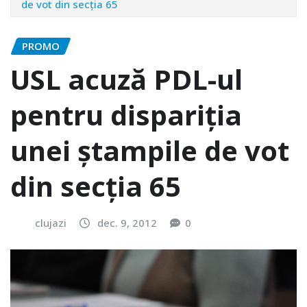
de vot din secția 65
PROMO
USL acuză PDL-ul
pentru dispariția
unei ștampile de vot
din secția 65
clujazi
dec. 9, 2012
0