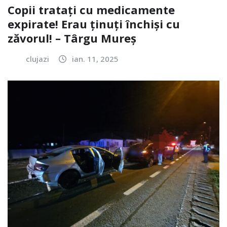
Copii tratați cu medicamente
expirate! Erau ținuți închiși cu
zăvorul! – Târgu Mureș
clujazi
ian. 11, 2025