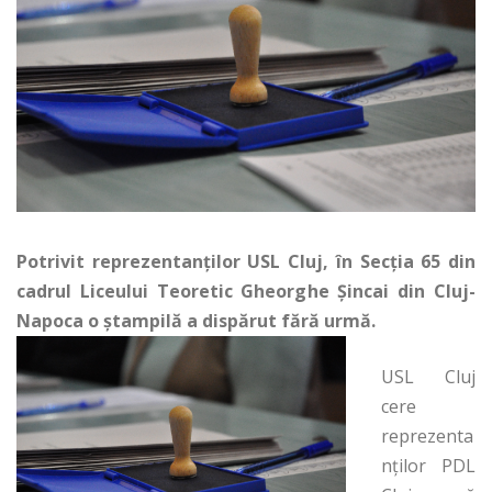
Potrivit reprezentanților USL Cluj, în Secția 65 din
cadrul Liceului Teoretic Gheorghe Șincai din Cluj-
Napoca o ștampilă a dispărut fără urmă.
USL Cluj
cere
reprezenta
nților PDL