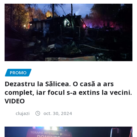
PROMO
Dezastru la Sălicea. O casă a ars
complet, iar focul s-a extins la vecini.
VIDEO
clujazi
oct. 30, 2024