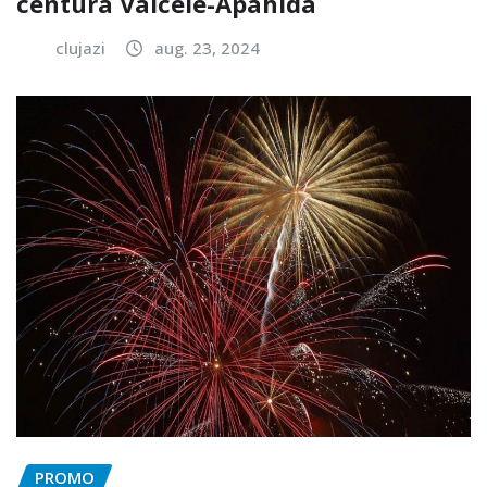
centura Vâlcele-Apahida
clujazi
aug. 23, 2024
PROMO