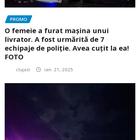
PROMO
O femeie a furat mașina unui
livrator. A fost urmărită de 7
echipaje de poliție. Avea cuțit la ea!
FOTO
clujazi
ian. 21, 2025