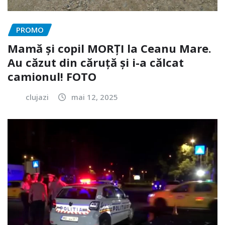
PROMO
Mamă și copil MORȚI la Ceanu Mare.
Au căzut din căruță și i-a călcat
camionul! FOTO
clujazi
mai 12, 2025