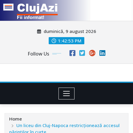
Skip
duminică, 9 august 2026
to
content
1:42:56 PM
Follow Us
Home
Un liceu din Cluj-Napoca restricţionează accesul
părinţilor în curte