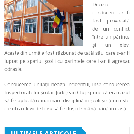
Decizia
conducerii ar fi
fost provocată
de un conflict
între un părinte
şi un elev.
Acesta din urmă a fost răzbunat de tatăl său, care s-ar fi
luptat pe spaţiul şcolii cu părintele care i-ar fi agresat
odrasla.
Conducerea unităţii neagă incidentul, însă conducerea
Inspectoratului Şcolar Judeţean Cluj spune că era cazul
să fie aplicată o mai mare disciplină în şcoli şi că nu este
cazul ca elevii de liceu să fie duşi de mână până în clasă.
ULTIMELE ARTICOLE