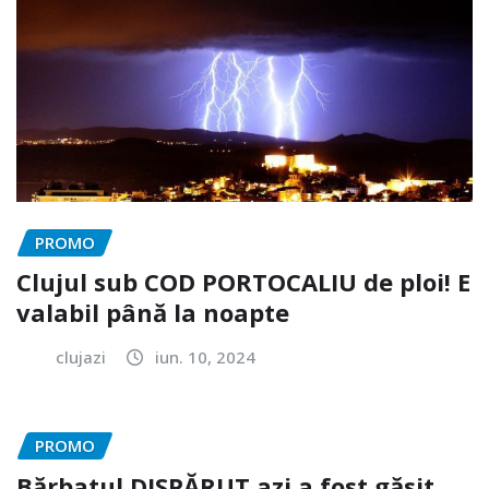
PROMO
Clujul sub COD PORTOCALIU de ploi! E
valabil până la noapte
clujazi
iun. 10, 2024
PROMO
Bărbatul DISPĂRUT azi a fost găsit