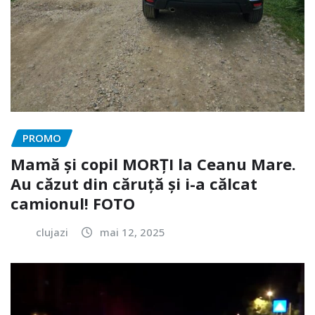
PROMO
Mamă și copil MORȚI la Ceanu Mare.
Au căzut din căruță și i-a călcat
camionul! FOTO
clujazi
mai 12, 2025