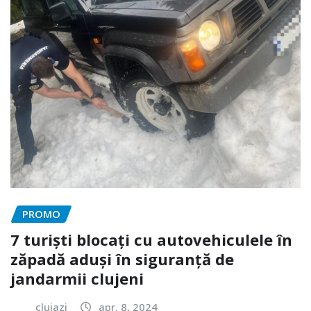
PROMO
7 turiști blocați cu autovehiculele în
zăpadă aduși în siguranță de
jandarmii clujeni
clujazi
apr. 8, 2024