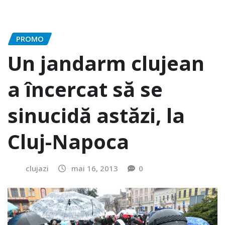
PROMO
Un jandarm clujean
a încercat să se
sinucidă astăzi, la
Cluj-Napoca
clujazi
mai 16, 2013
0