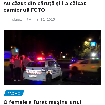
Au căzut din căruță și i-a călcat
camionul! FOTO
clujazi
mai 12, 2025
PROMO
O femeie a furat mașina unui