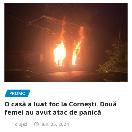
PROMO
O casă a luat foc la Cornești. Două
femei au avut atac de panică
clujazi
iun. 25, 2024