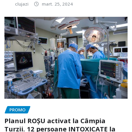
clujazi
mart. 25, 2024
PROMO
Planul ROȘU activat la Câmpia
Turzii. 12 persoane INTOXICATE la