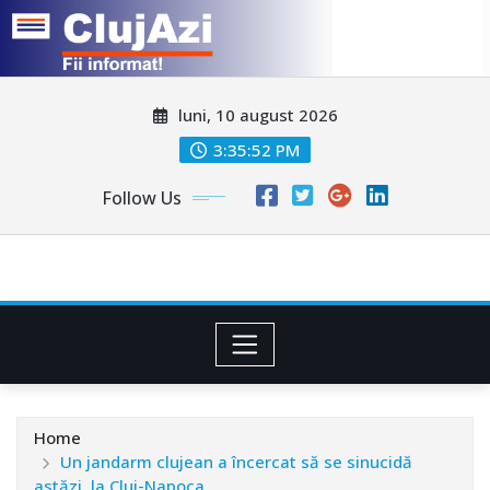
Skip
luni, 10 august 2026
to
content
3:35:55 PM
Follow Us
Home
Un jandarm clujean a încercat să se sinucidă
astăzi, la Cluj-Napoca