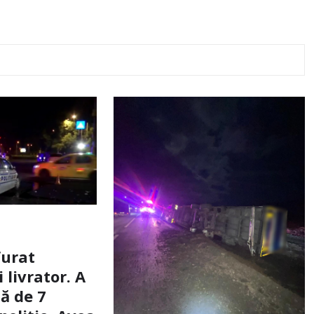
furat
livrator. A
ă de 7