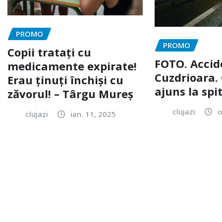
PROMO
PROMO
Copii tratați cu
FOTO. Accid
medicamente expirate!
Cuzdrioara. 
Erau ținuți închiși cu
ajuns la spi
zăvorul! – Târgu Mureș
clujazi
o
clujazi
ian. 11, 2025