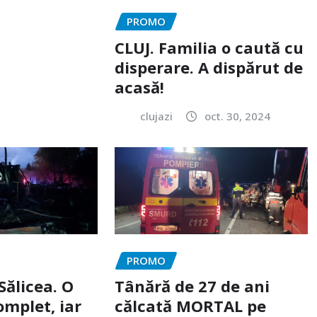
PROMO
CLUJ. Familia o caută cu
disperare. A dispărut de
acasă!
clujazi
oct. 30, 2024
PROMO
Sălicea. O
Tânără de 27 de ani
omplet, iar
călcată MORTAL pe