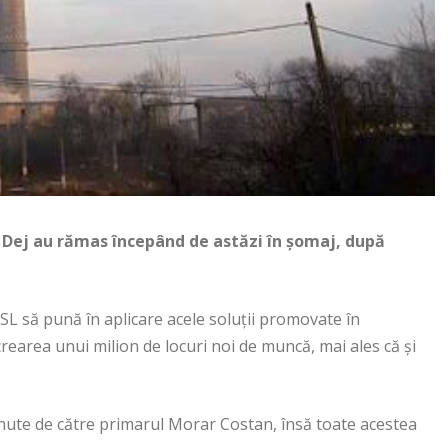
la Dej au rămas începând de astăzi în șomaj, după
L să pună în aplicare acele soluții promovate în
earea unui milion de locuri noi de muncă, mai ales că și
ținute de către primarul Morar Costan, însă toate acestea