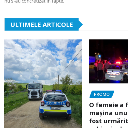
nu s-au concretizat în fapte.
ULTIMELE ARTICOLE
PROMO
O femeie a 
mașina unui 
fost urmărit