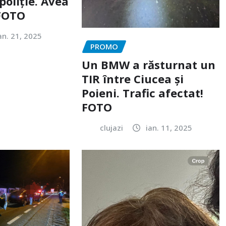
poliție. Avea
 FOTO
an. 21, 2025
PROMO
Un BMW a răsturnat un
TIR între Ciucea și
Poieni. Trafic afectat!
FOTO
clujazi
ian. 11, 2025