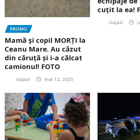
echipaje de 
cuțit la ea!
clujazi
i
PROMO
Mamă și copil MORȚI la
Ceanu Mare. Au căzut
din căruță și i-a călcat
camionul! FOTO
clujazi
mai 12, 2025