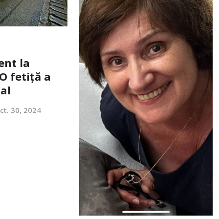
ent la
O fetiță a
tal
ct. 30, 2024