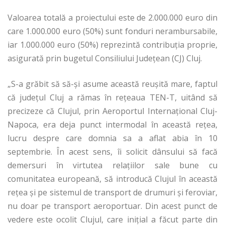
Valoarea totală a proiectului este de 2.000.000 euro din
care 1.000.000 euro (50%) sunt fonduri nerambursabile,
iar 1.000.000 euro (50%) reprezintă contribuţia proprie,
asigurată prin bugetul Consiliului Judeţean (CJ) Cluj.
„S-a grăbit să să-şi asume această reuşită mare, faptul
că judeţul Cluj a rămas în reţeaua TEN-T, uitând să
precizeze că Clujul, prin Aeroportul Internaţional Cluj-
Napoca, era deja punct intermodal în această reţea,
lucru despre care domnia sa a aflat abia în 10
septembrie. În acest sens, îi solicit dânsului să facă
demersuri în virtutea relaţiilor sale bune cu
comunitatea europeană, să introducă Clujul în această
reţea şi pe sistemul de transport de drumuri şi feroviar,
nu doar pe transport aeroportuar. Din acest punct de
vedere este ocolit Clujul, care iniţial a făcut parte din