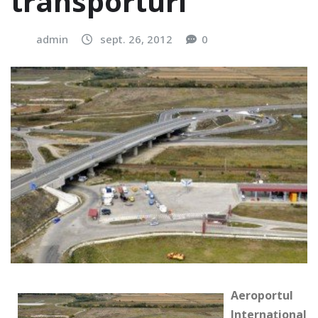
transporturi
admin
sept. 26, 2012
0
Aeroport
ul
Internaţional