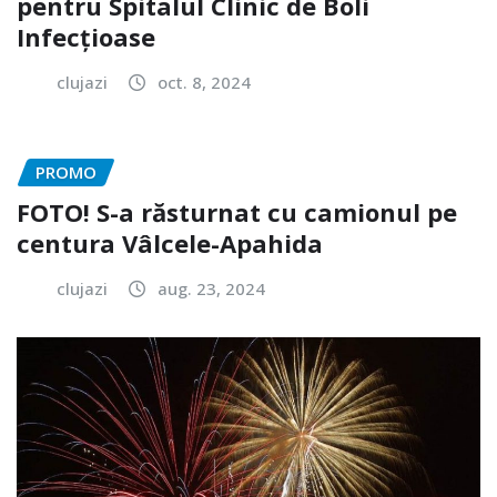
pentru Spitalul Clinic de Boli
Infecțioase
clujazi
oct. 8, 2024
PROMO
FOTO! S-a răsturnat cu camionul pe
centura Vâlcele-Apahida
clujazi
aug. 23, 2024