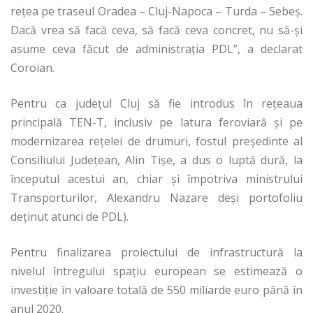
reţea pe traseul Oradea – Cluj-Napoca – Turda – Sebeş.
Dacă vrea să facă ceva, să facă ceva concret, nu să-şi
asume ceva făcut de administraţia PDL”, a declarat
Coroian.
Pentru ca judeţul Cluj să fie introdus în reţeaua
principală TEN-T, inclusiv pe latura feroviară şi pe
modernizarea reţelei de drumuri, fostul preşedinte al
Consiliului Judeţean, Alin Tişe, a dus o luptă dură, la
începutul acestui an, chiar şi împotriva ministrului
Transporturilor, Alexandru Nazare deşi portofoliu
deţinut atunci de PDL).
Pentru finalizarea proiectului de infrastructură la
nivelul întregului spaţiu european se estimează o
investiţie în valoare totală de 550 miliarde euro până în
anul 2020.