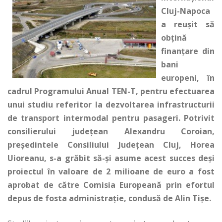
Cluj-Napoca
a reuşit să
obţină
finanţare din
bani
europeni, în
cadrul Programului Anual TEN-T, pentru efectuarea
unui studiu referitor la dezvoltarea infrastructurii
de transport intermodal pentru pasageri. Potrivit
consilierului judeţean Alexandru Coroian,
preşedintele Consiliului Judeţean Cluj, Horea
Uioreanu, s-a grăbit să-şi asume acest succes deşi
proiectul în valoare de 2 milioane de euro a fost
aprobat de către Comisia Europeană prin efortul
depus de fosta administraţie, condusă de Alin Tişe.