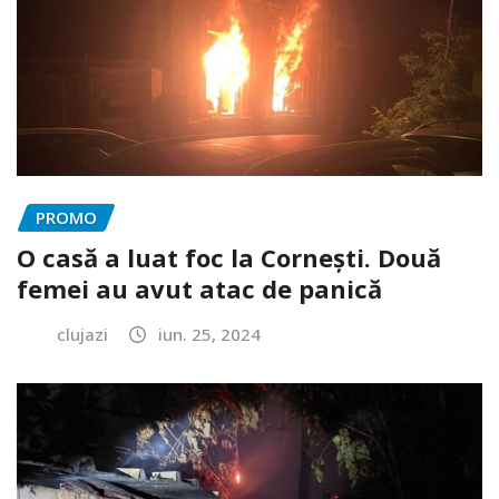
PROMO
O casă a luat foc la Cornești. Două
femei au avut atac de panică
clujazi
iun. 25, 2024