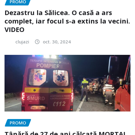
PROMO
Dezastru la Sălicea. O casă a ars
complet, iar focul s-a extins la vecini.
VIDEO
clujazi
oct. 30, 2024
PROMO
Tânără de 27 de ani călcată MORTAL