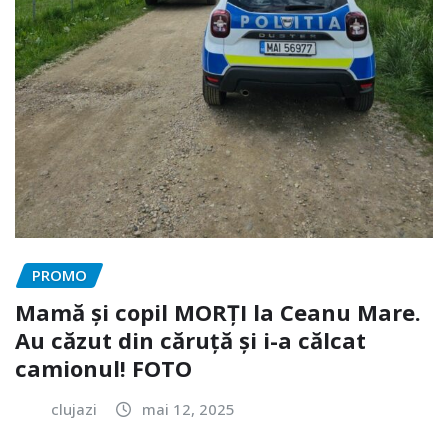
PROMO
Mamă și copil MORȚI la Ceanu Mare.
Au căzut din căruță și i-a călcat
camionul! FOTO
clujazi
mai 12, 2025