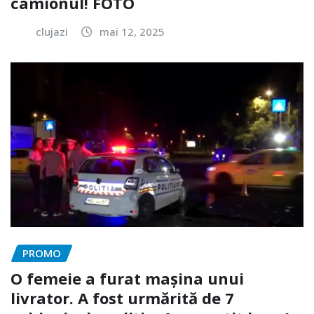
camionul! FOTO
clujazi
mai 12, 2025
PROMO
O femeie a furat mașina unui
livrator. A fost urmărită de 7