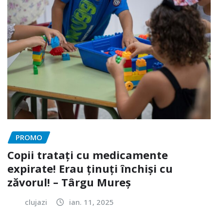
PROMO
Copii tratați cu medicamente
expirate! Erau ținuți închiși cu
zăvorul! – Târgu Mureș
clujazi
ian. 11, 2025