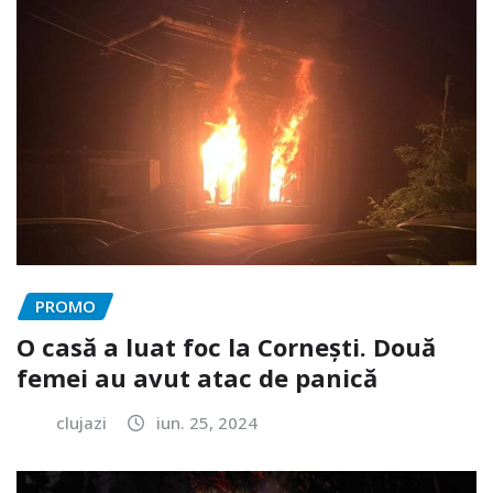
PROMO
O casă a luat foc la Cornești. Două
femei au avut atac de panică
clujazi
iun. 25, 2024