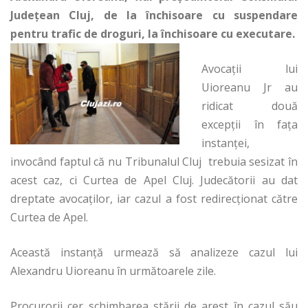
Județean Cluj, de la închisoare cu suspendare
pentru trafic de droguri, la închisoare cu executare.
Avocații lui
Uioreanu Jr au
ridicat două
excepții în fața
instanței,
invocând faptul că nu Tribunalul Cluj trebuia sesizat în
acest caz, ci Curtea de Apel Cluj. Judecătorii au dat
dreptate avocaților, iar cazul a fost redirecţionat către
Curtea de Apel.
Această instanță urmează să analizeze cazul lui
Alexandru Uioreanu în următoarele zile.
Procurorii cer schimbarea stării de arest în cazul său