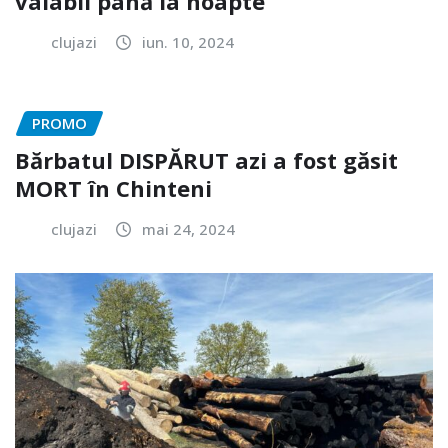
valabil până la noapte
clujazi
iun. 10, 2024
PROMO
Bărbatul DISPĂRUT azi a fost găsit
MORT în Chinteni
clujazi
mai 24, 2024