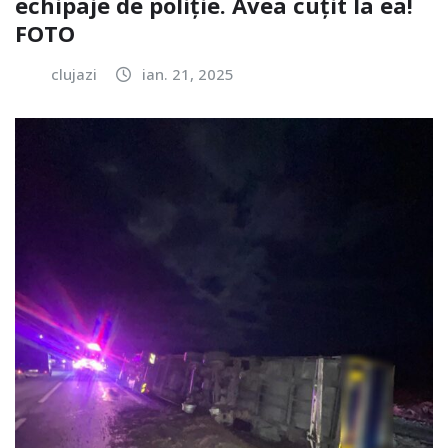
echipaje de poliție. Avea cuțit la ea!
FOTO
clujazi
ian. 21, 2025