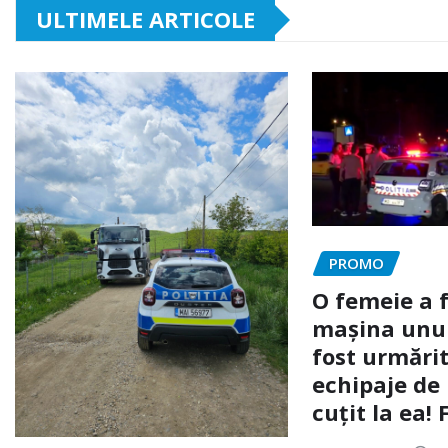
ULTIMELE ARTICOLE
PROMO
O femeie a 
mașina unui 
fost urmărit
echipaje de 
cuțit la ea!