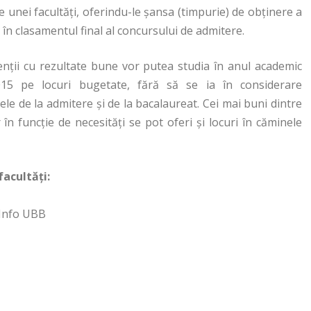
e unei facultăţi, oferindu-le şansa (timpurie) de obţinere a
 în clasamentul final al concursului de admitere.
nții cu rezultate bune vor putea studia în anul academic
015 pe locuri bugetate, fără să se ia în considerare
ele de la admitere și de la bacalaureat. Cei mai buni dintre
 în funcție de necesități se pot oferi și locuri în căminele
facultăți:
-Info UBB