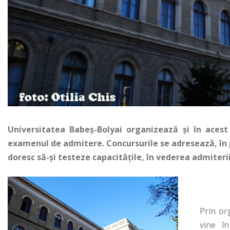
Universitatea Babeş-Bolyai organizează şi în acest 
examenul de admitere. Concursurile se adresează, în pri
doresc să-şi testeze capacităţile, în vederea admiterii
Prin or
vine î