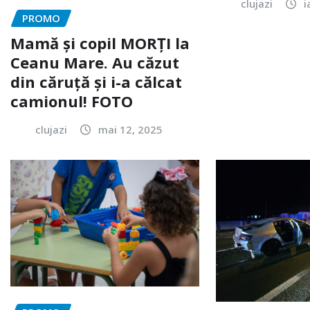
clujazi
i
PROMO
Mamă și copil MORȚI la
Ceanu Mare. Au căzut
din căruță și i-a călcat
camionul! FOTO
clujazi
mai 12, 2025