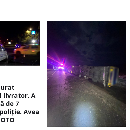
furat
livrator. A
ă de 7
poliție. Avea
 FOTO