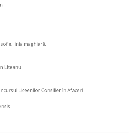
án
osofie. linia maghiară.
in Liteanu
ncursul Liceenilor Consilier în Afaceri
ensis