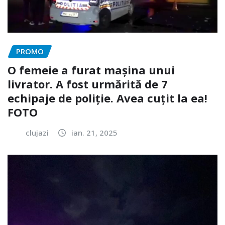
PROMO
O femeie a furat mașina unui
livrator. A fost urmărită de 7
echipaje de poliție. Avea cuțit la ea!
FOTO
clujazi
ian. 21, 2025