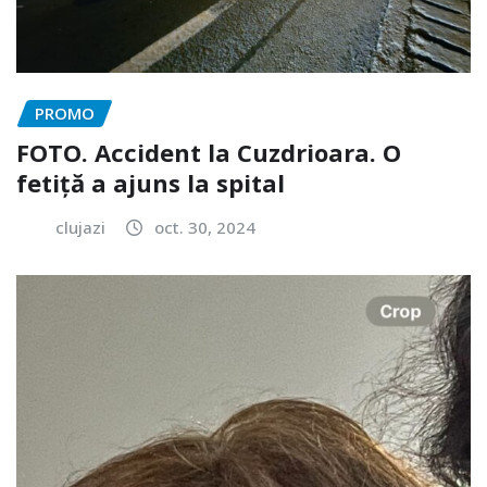
PROMO
FOTO. Accident la Cuzdrioara. O
fetiță a ajuns la spital
clujazi
oct. 30, 2024