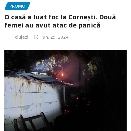
PROMO
O casă a luat foc la Cornești. Două
femei au avut atac de panică
clujazi
iun. 25, 2024