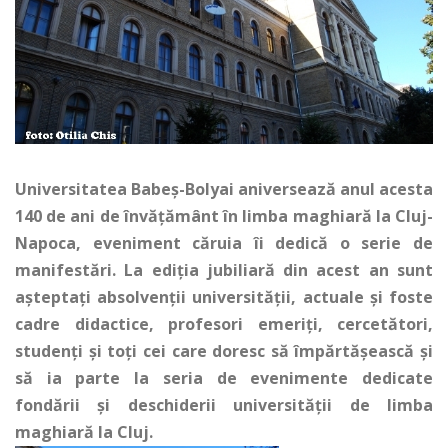
Universitatea Babeş-Bolyai aniversează anul acesta
140 de ani de învăţământ în limba maghiară la Cluj-
Napoca, eveniment căruia îi dedică o serie de
manifestări. La ediţia jubiliară din acest an sunt
aşteptaţi absolvenţii universităţii, actuale şi foste
cadre didactice, profesori emeriţi, cercetători,
studenţi şi toţi cei care doresc să împărtăşească şi
să ia parte la seria de evenimente dedicate
fondării şi deschiderii universităţii de limba
maghiară la Cluj.