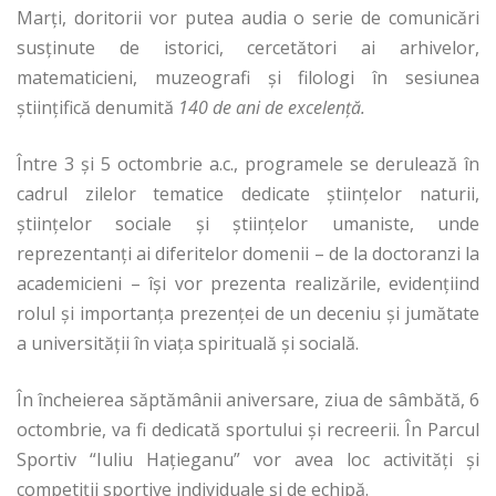
Marţi, doritorii vor putea audia o serie de comunicări
susţinute de istorici, cercetători ai arhivelor,
matematicieni, muzeografi şi filologi în sesiunea
ştiinţifică denumită
140 de ani de excelenţă.
Între 3 şi 5 octombrie a.c., programele se derulează în
cadrul zilelor tematice dedicate ştiinţelor naturii,
ştiinţelor sociale şi ştiinţelor umaniste, unde
reprezentanţi ai diferitelor domenii – de la doctoranzi la
academicieni – îşi vor prezenta realizările, evidenţiind
rolul şi importanţa prezenţei de un deceniu şi jumătate
a universităţii în viaţa spirituală şi socială.
În încheierea săptămânii aniversare, ziua de sâmbătă, 6
octombrie, va fi dedicată sportului şi recreerii. În Parcul
Sportiv “Iuliu Haţieganu” vor avea loc activităţi şi
competiţii sportive individuale şi de echipă.