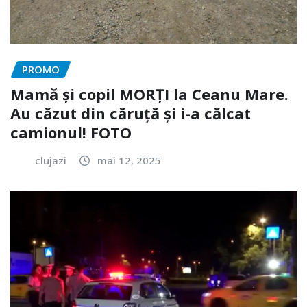
PROMO
Mamă și copil MORȚI la Ceanu Mare.
Au căzut din căruță și i-a călcat
camionul! FOTO
clujazi
mai 12, 2025