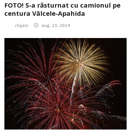
FOTO! S-a răsturnat cu camionul pe
centura Vâlcele-Apahida
clujazi
aug. 23, 2024