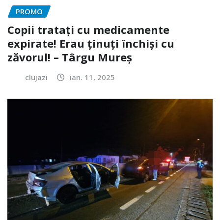
PROMO
Copii tratați cu medicamente
expirate! Erau ținuți închiși cu
zăvorul! – Târgu Mureș
clujazi
ian. 11, 2025