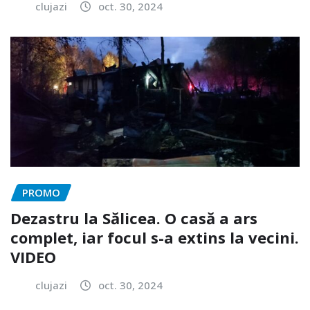
clujazi
oct. 30, 2024
PROMO
Dezastru la Sălicea. O casă a ars
complet, iar focul s-a extins la vecini.
VIDEO
clujazi
oct. 30, 2024