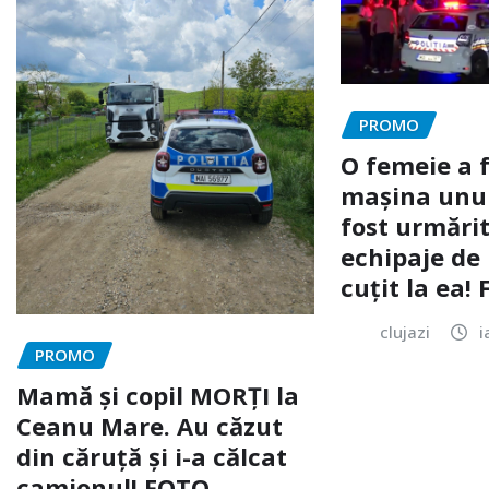
PROMO
O femeie a 
mașina unui 
fost urmărit
echipaje de 
cuțit la ea!
clujazi
i
PROMO
Mamă și copil MORȚI la
Ceanu Mare. Au căzut
din căruță și i-a călcat
camionul! FOTO