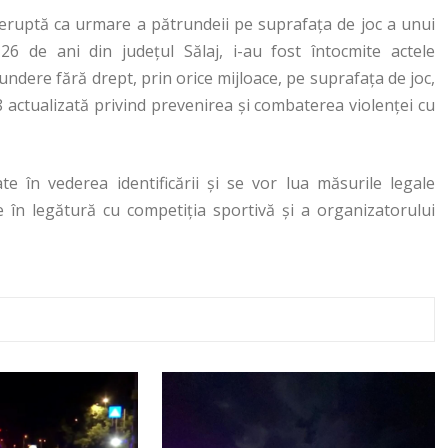
reruptă ca urmare a pătrundeii pe suprafaţa de joc a unui
26 de ani din judeţul Sălaj, i-au fost întocmite actele
undere fără drept, prin orice mijloace, pe suprafaţa de joc,
08 actualizată privind prevenirea şi combaterea violenţei cu
te în vederea identificării şi se vor lua măsurile legale
e în legătură cu competiţia sportivă şi a organizatorului