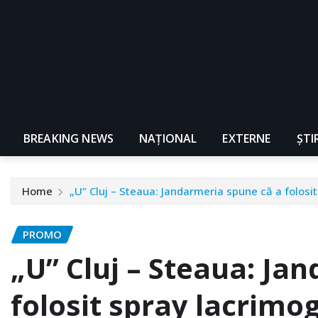
BREAKING NEWS
NAŢIONAL
EXTERNE
ȘTI
Home
„U” Cluj – Steaua: Jandarmeria spune că a folos
PROMO
„U” Cluj – Steaua: Ja
folosit spray lacrimo