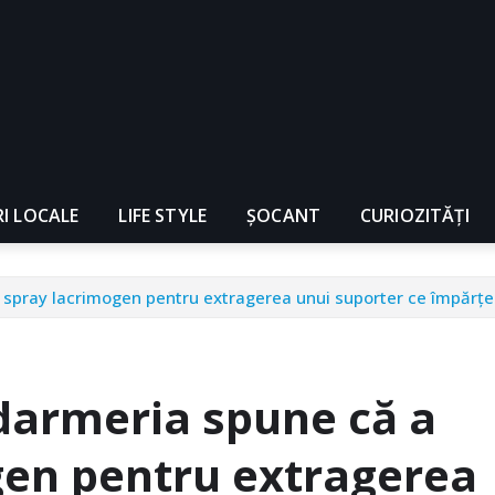
RI LOCALE
LIFE STYLE
ȘOCANT
CURIOZITĂȚI
it spray lacrimogen pentru extragerea unui suporter ce împărţe
ndarmeria spune că a
gen pentru extragerea