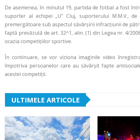
De asemenea, în minutul 19, partida de fotbal a fost înt
suporter al echipei „U” Cluj, suporterului M.M.V., de 
premergătoare sub aspectul săvârşirii infracţiunii de pătr
faptă prevăzută de art. 32^1, alin. (1) din Legea nr. 4/20
ocazia competiţiilor sportive.
În continuare, se vor viziona imaginile video înregistra
împotriva persoanelor care au săvârşit fapte antisocial
acestei competiţii.
ULTIMELE ARTICOLE