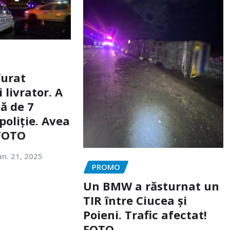
furat
livrator. A
ă de 7
poliție. Avea
 FOTO
an. 21, 2025
PROMO
Un BMW a răsturnat un
TIR între Ciucea și
Poieni. Trafic afectat!
FOTO