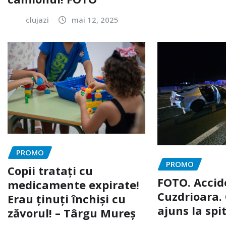
clujazi
mai 12, 2025
PROMO
PROMO
Copii tratați cu
FOTO. Accid
medicamente expirate!
Cuzdrioara. 
Erau ținuți închiși cu
ajuns la spi
zăvorul! – Târgu Mureș