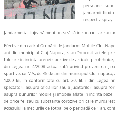
persoane, supor
jandarmii fiind 
respectiv spray 
Jandarmeria clujeană menţionează că în zona în care au avut
Efective din cadrul Grupării de Jandarmi Mobile Cluj-Napo
ani din municipiul Cluj-Napoca, s-au întocmit actele pr
folosire în incinta arenei sportive de articole pirotehnice,
din Legea nr. 4/2008 actualizată privind prevenirea şi c
sportive, iar V.A., de 45 de ani din municipiul Cluj-napoc
1.000 lei, în conformitate cu art. 20, lit. i din Legea 
spectatori, asupra oficialilor sau a jucătorilor, asupra f
asupra bunurilor mobile şi imobile aflate în incinta bazei 
de orice fel sau cu substanţe corozive ori care murdăres
accesului la meciurile de fotbal pe o perioadă de 1 an, confo