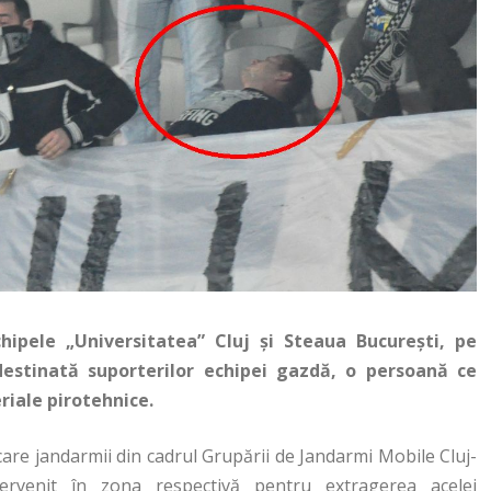
chipele „Universitatea” Cluj şi Steaua Bucureşti, pe
 destinată suporterilor echipei gazdă, o persoană ce
riale pirotehnice.
are jandarmii din cadrul Grupării de Jandarmi Mobile Cluj-
rvenit în zona respectivă pentru extragerea acelei