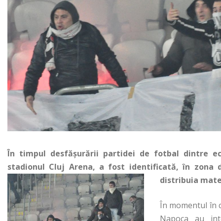
În timpul desfăşurării partidei de fotbal dintre e
stadionul Cluj Arena, a fost identificată, în zona
distribuia mate
În momentul în c
Napoca au inte