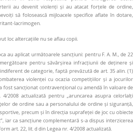
terii au devenit violenţi şi au atacat forţele de ordine,
nevoiţi să folosească mijloacele specifice aflate în dotare,
iritant-lacrimogen.
 loc altercaţiile nu se aflau copii.
ca au aplicat următoarele sancţiuni: pentru F. A. M., de 22
emergătoare pentru săvârşirea infracţiunii de deţinere şi
 indiferent de categorie, faptă prevăzută de art. 35 alin. (1)
ombaterea violenţei cu ocazia competiţiilor şi a jocurilor
a, a fost sancţionat contravenţional cu amendă în valoare de
nr. 4/2008 actualizată pentru „aruncarea asupra celorlalţi
orţelor de ordine sau a personalului de ordine şi siguranţă,
sportive, precum şi în direcţia suprafeţei de joc cu obiecte
c”, iar ca sancţiune complementară s-a dispus interzicerea
rm art. 22, lit. d din Legea nr. 4/2008 actualizată.