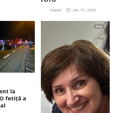
clujazi
ian. 11, 2025
ent la
O fetiță a
tal