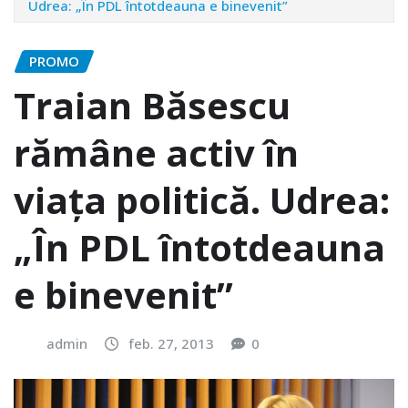
Udrea: „În PDL întotdeauna e binevenit”
PROMO
Traian Băsescu
rămâne activ în
viața politică. Udrea:
„În PDL întotdeauna
e binevenit”
admin
feb. 27, 2013
0