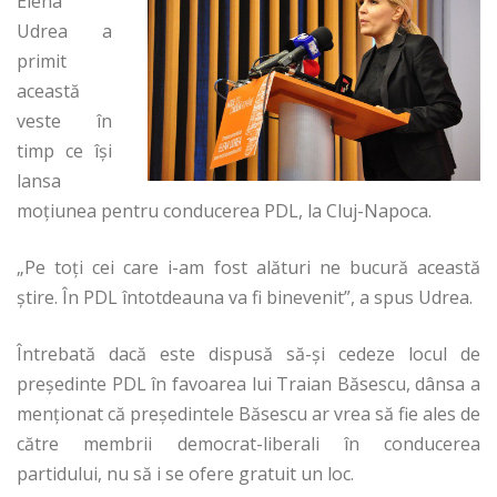
Elena
Udrea a
primit
această
veste în
timp ce își
lansa
moțiunea pentru conducerea PDL, la Cluj-Napoca.
„Pe toți cei care i-am fost alături ne bucură această
știre. În PDL întotdeauna va fi binevenit”, a spus Udrea.
Întrebată dacă este dispusă să-și cedeze locul de
președinte PDL în favoarea lui Traian Băsescu, dânsa a
menționat că președintele Băsescu ar vrea să fie ales de
către membrii democrat-liberali în conducerea
partidului, nu să i se ofere gratuit un loc.