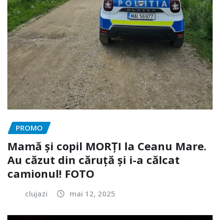
PROMO
Mamă și copil MORȚI la Ceanu Mare.
Au căzut din căruță și i-a călcat
camionul! FOTO
clujazi
mai 12, 2025