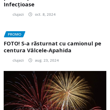
Infecțioase
clujazi
oct. 8, 2024
PROMO
FOTO! S-a răsturnat cu camionul pe
centura Vâlcele-Apahida
clujazi
aug. 23, 2024