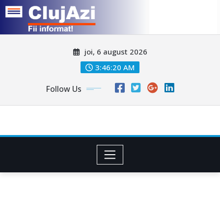
Skip
joi, 6 august 2026
to
content
3:46:23 AM
Follow Us