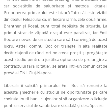
cer societățile de salubritate și metoda licitației.
Propunerea primarului este bizară întrucât este vizibil
din dealul Feleacului că, în fiecare iarnă, cele două firme,
Brantner și Rosal, sunt total depășite de situație. La
primul strat de zăpadă orașul este paralizat, iar Emil
Boc are nevoie de un studiu care să-l convingă de acest
lucru. Astfel, domnul Boc ori trăiește în altă realitate
decât clujenii de rând, ori ne crede proști și pregătește
acest studiu pentru a justifica opțiunea de prelungire a
contractului fără licitație”, se arată într-un comunicat de
presă al TNL Cluj-Napoca.
Liberalii îi solicită primarului Emil Boc să renunțe la
această șmecherie cu studiul de oportunitate pe care
cheltuie inutil banii clujenilor și să organizeze o licitație
pentru serviciul de salubrizare stradală și deszăpezire.