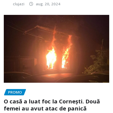
clujazi
aug. 20, 2024
PROMO
O casă a luat foc la Cornești. Două
femei au avut atac de panică