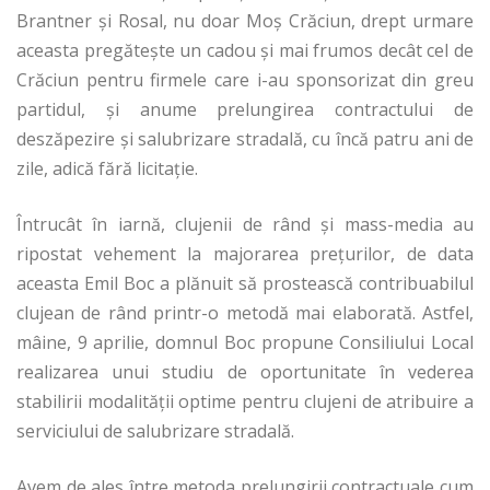
Brantner și Rosal, nu doar Moș Crăciun, drept urmare
aceasta pregătește un cadou și mai frumos decât cel de
Crăciun pentru firmele care i-au sponsorizat din greu
partidul, și anume prelungirea contractului de
deszăpezire și salubrizare stradală, cu încă patru ani de
zile, adică fără licitație.
Întrucât în iarnă, clujenii de rând și mass-media au
ripostat vehement la majorarea prețurilor, de data
aceasta Emil Boc a plănuit să prostească contribuabilul
clujean de rând printr-o metodă mai elaborată. Astfel,
mâine, 9 aprilie, domnul Boc propune Consiliului Local
realizarea unui studiu de oportunitate în vederea
stabilirii modalității optime pentru clujeni de atribuire a
serviciului de salubrizare stradală.
Avem de ales între metoda prelungirii contractuale cum