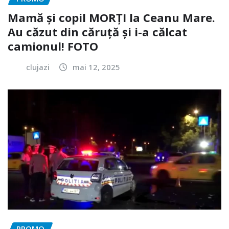
Mamă și copil MORȚI la Ceanu Mare.
Au căzut din căruță și i-a călcat
camionul! FOTO
clujazi
mai 12, 2025
PROMO