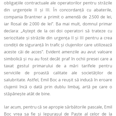
obligațiile contractuale ale operatorilor pentru străzile
din urgențele II și III. În concordanță cu abaterile,
compania Brantner a primit o amendă de 2.500 de lei,
iar Rosal de 2.000 de lei”. Ba mai mult, domnul primar
declara: „Aștept de la cei doi operatori să trateze cu
seriozitate și străzile din urgența II și III pentru a crea
condiții de siguranță în trafic și clujenilor care utilizează
aceste căi de acces”. Evident amenzile au avut valoare
simbolică și nu au fost decât praf în ochii presei care a
taxat gestul primarului de a mări tarifele pentru
serviciile de proastă calitate ale societăților de
salubritate. Astfel, Emil Boc a reușit să inducă în eroare
clujenii încă o dată prin dublu limbaj, artă pe care o
stăpânește atât de bine.
Iar acum, pentru că se apropie sărbătorile pascale, Emil
Boc vrea sa fie și Iepurașul de Paște al celor de la