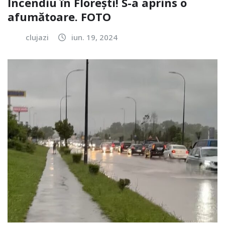
Incendiu în Florești! S-a aprins o
afumătoare. FOTO
clujazi
iun. 19, 2024