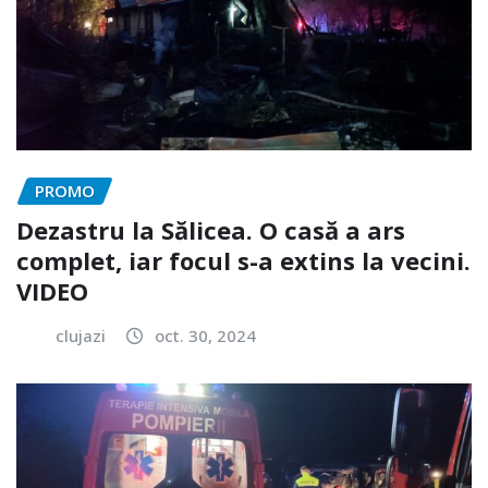
PROMO
Dezastru la Sălicea. O casă a ars
complet, iar focul s-a extins la vecini.
VIDEO
clujazi
oct. 30, 2024