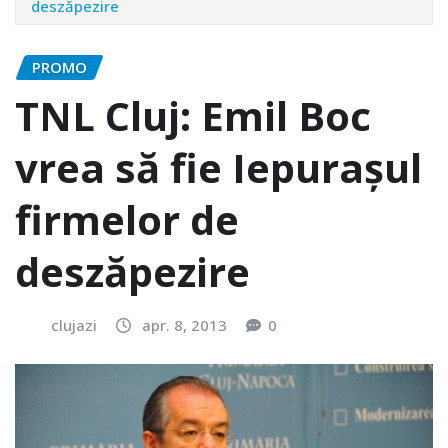
deszăpezire
PROMO
TNL Cluj: Emil Boc
vrea să fie Iepurașul
firmelor de
deszăpezire
clujazi
apr. 8, 2013
0