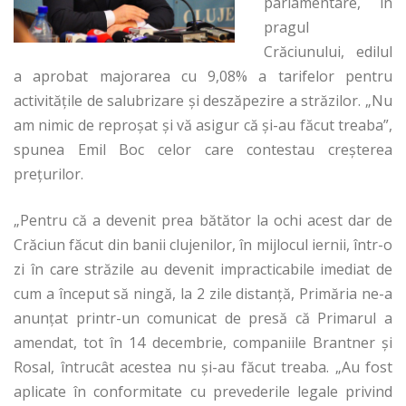
parlamentare, în
pragul
Crăciunului, edilul
a aprobat majorarea cu 9,08% a tarifelor pentru
activitățile de salubrizare și deszăpezire a străzilor. „Nu
am nimic de reproșat și vă asigur că și-au făcut treaba”,
spunea Emil Boc celor care contestau creșterea
prețurilor.
„Pentru că a devenit prea bătător la ochi acest dar de
Crăciun făcut din banii clujenilor, în mijlocul iernii, într-o
zi în care străzile au devenit impracticabile imediat de
cum a început să ningă, la 2 zile distanță, Primăria ne-a
anunțat printr-un comunicat de presă că Primarul a
amendat, tot în 14 decembrie, companiile Brantner și
Rosal, întrucât acestea nu și-au făcut treaba. „Au fost
aplicate în conformitate cu prevederile legale privind