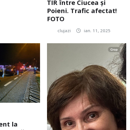
TIR între Ciucea și
Poieni. Trafic afectat!
FOTO
clujazi
ian. 11, 2025
ent la