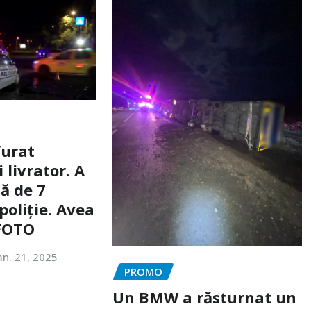
furat
livrator. A
ă de 7
poliție. Avea
 FOTO
an. 21, 2025
PROMO
Un BMW a răsturnat un