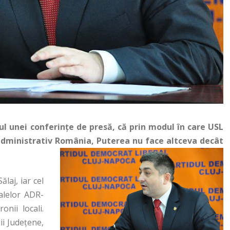
rul unei conferințe de presă, că prin modul în care USL
administrativ România, Puterea nu face altceva decât
ălaj, iar cel
alelor ADR-
onii locali.
ii Județene,