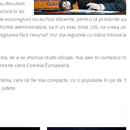
 nu discutăm
ctură în loc
le euroregiuni nu au fost eficiente, pentru că primăriile au
eformă administrativă, va fi un eșec total. USL va creea un
regiunea fără resurse? Vor sta regiunile cu mâna întinsă la
ă, de a se efectua studii oficiale, mai ales în contextul în
area de către Comisia Europeană.
nia, care să fie mai compacte, cu o populație în jur de 3
 județe.