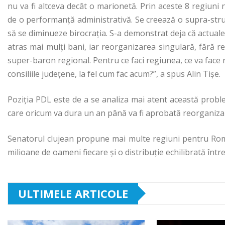
nu va fi altceva decât o marionetă. Prin aceste 8 regiuni
de o performanță administrativă. Se creează o supra-stru
să se diminueze birocrația. S-a demonstrat deja că actuale
atras mai mulți bani, iar reorganizarea singulară, fără r
super-baron regional. Pentru ce faci regiunea, ce va face 
consiliile județene, la fel cum fac acum?”, a spus Alin Tișe.
Poziția PDL este de a se analiza mai atent această problem
care oricum va dura un an până va fi aprobată reorganiz
Senatorul clujean propune mai multe regiuni pentru Româ
milioane de oameni fiecare și o distribuție echilibrată între
ULTIMELE ARTICOLE