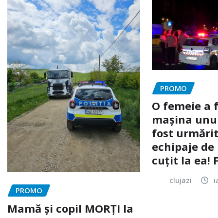
PROMO
O femeie a 
mașina unui 
fost urmărit
echipaje de 
cuțit la ea!
clujazi
i
PROMO
Mamă și copil MORȚI la