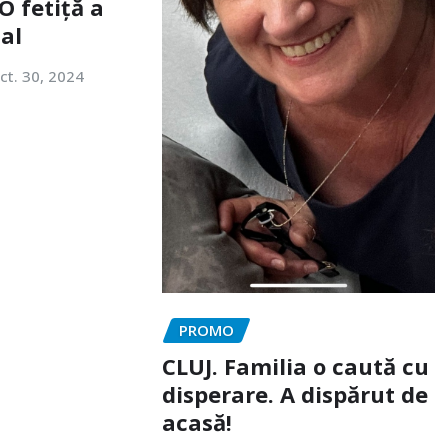
O fetiță a
tal
ct. 30, 2024
PROMO
CLUJ. Familia o caută cu
disperare. A dispărut de
acasă!