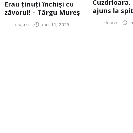
Cuzdrioara. 
Erau ținuți închiși cu
ajuns la spi
zăvorul! – Târgu Mureș
clujazi
o
clujazi
ian. 11, 2025