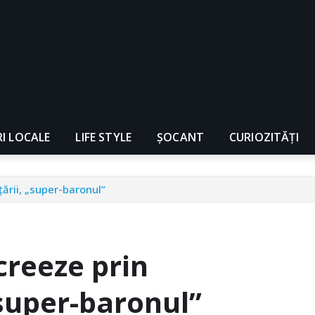
RI LOCALE
LIFE STYLE
ȘOCANT
CURIOZITĂȚI
ării, „super-baronul”
creeze prin
„super-baronul”