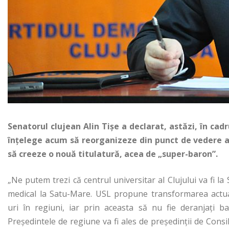
Senatorul clujean Alin Tișe a declarat, astăzi, în cad
înțelege acum să reorganizeze din punct de vedere 
să creeze o nouă titulatură, acea de „super-baron”.
„Ne putem trezi că centrul universitar al Clujului va fi la S
medical la Satu-Mare. USL propune transformarea actu
uri în regiuni, iar prin aceasta să nu fie deranjați bar
Președintele de regiune va fi ales de președinții de Consil