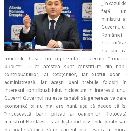
„În cazul de
faţă, un
ministru al
Guvernului
României
nici măcar
nu ştie că
fondurile Casei nu reprezintă nicidecum ”fonduri
publice”. Ci că acestea sunt constituite din banii
contribuabililor, ai cetăţenilor, iar Statul doar îi
administrează. Iar aceşti bani trebuie folosiţi în
interesul contribuabilului, nicidecum în interesul unui
Guvern! Guvernul nu este capabil să genereze valoare
economică şi nu mai are bani, aşa că decide să îşi
înnsuşească banii privaţi ai oamenilor. Totodată
ministrul Nicolăescu stabileşte inclusiv unde poate sau
nu poate să meargă un pacient, mai ceva ca în epoca