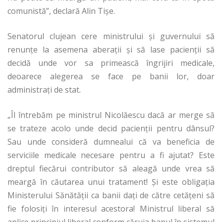
comunistă”, declară Alin Tişe.
Senatorul clujean cere ministrului şi guvernului să
renunţe la asemena aberaţii şi să lase pacienţii să
decidă unde vor sa primească îngrijiri medicale,
deoarece alegerea se face pe banii lor, doar
administraţi de stat.
„Îl întrebăm pe ministrul Nicolăescu dacă ar merge să
se trateze acolo unde decid pacienţii pentru dânsul?
Sau unde consideră dumnealui că va beneficia de
serviciile medicale necesare pentru a fi ajutat? Este
dreptul fiecărui contributor să aleagă unde vrea să
meargă în căutarea unui tratament! Şi este obligaţia
Ministerului Sănătăţii ca banii daţi de către cetăţeni să
fie folosiţi în interesul acestora! Ministrul liberal să
aplice principiul liberal conform căruia banul în sistemul