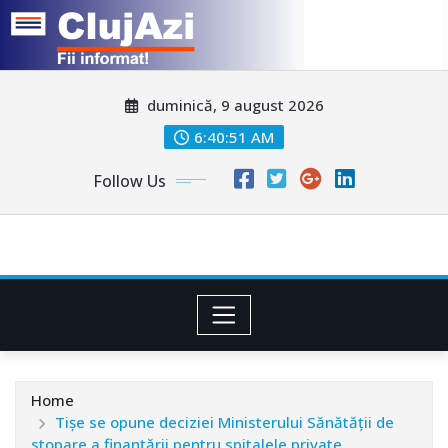
Skip
duminică, 9 august 2026
to
content
6:40:54 AM
Follow Us
Home
Tişe se opune deciziei Ministerului Sănătăţii de
stopare a finanţării pentru spitalele private