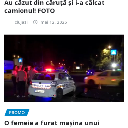
Au căzut din căruță și i-a călcat
camionul! FOTO
clujazi
mai 12, 2025
PROMO
O femeie a furat mașina unui