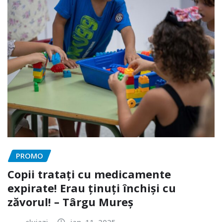
PROMO
Copii tratați cu medicamente
expirate! Erau ținuți închiși cu
zăvorul! – Târgu Mureș
clujazi
ian. 11, 2025