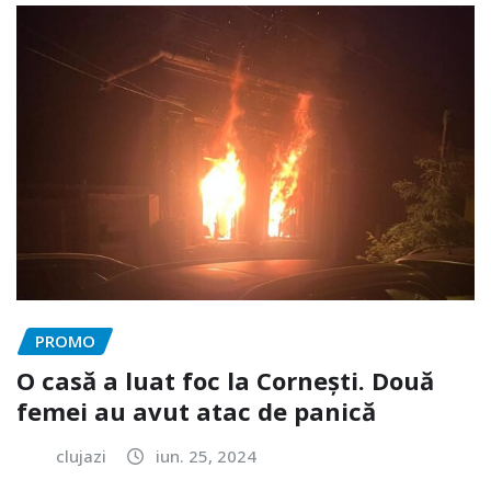
PROMO
O casă a luat foc la Cornești. Două
femei au avut atac de panică
clujazi
iun. 25, 2024