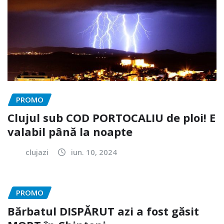
PROMO
Clujul sub COD PORTOCALIU de ploi! E
valabil până la noapte
clujazi
iun. 10, 2024
PROMO
Bărbatul DISPĂRUT azi a fost găsit