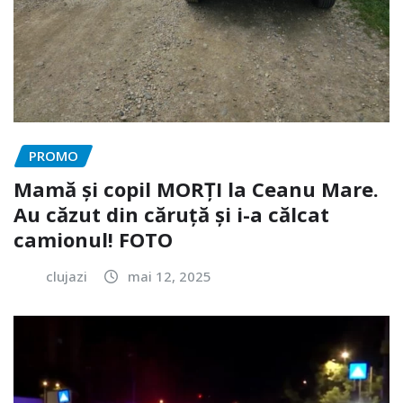
PROMO
Mamă și copil MORȚI la Ceanu Mare.
Au căzut din căruță și i-a călcat
camionul! FOTO
clujazi
mai 12, 2025