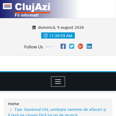
Skip
duminică, 9 august 2026
to
content
11:31:02 AM
Follow Us
Home
Tişe: Guvernul USL umileşte oamenii de afaceri şi
îi lasă pe clujeni fără locuri de muncă