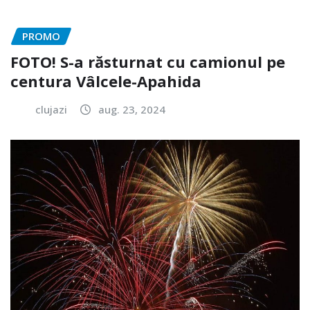
PROMO
FOTO! S-a răsturnat cu camionul pe
centura Vâlcele-Apahida
clujazi
aug. 23, 2024