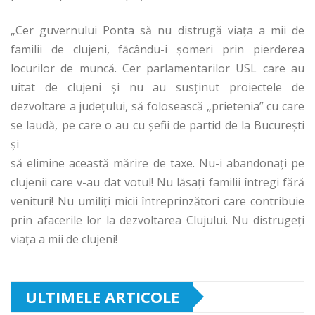
„Cer guvernului Ponta să nu distrugă viaţa a mii de
familii de clujeni, făcându-i şomeri prin pierderea
locurilor de muncă. Cer parlamentarilor USL care au
uitat de clujeni şi nu au susţinut proiectele de
dezvoltare a judeţului, să folosească „prietenia” cu care
se laudă, pe care o au cu şefii de partid de la Bucureşti
şi
să elimine această mărire de taxe. Nu-i abandonaţi pe
clujenii care v-au dat votul! Nu lăsaţi familii întregi fără
venituri! Nu umiliţi micii întreprinzători care contribuie
prin afacerile lor la dezvoltarea Clujului. Nu distrugeţi
viaţa a mii de clujeni!
ULTIMELE ARTICOLE