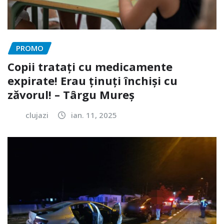
PROMO
Copii tratați cu medicamente
expirate! Erau ținuți închiși cu
zăvorul! – Târgu Mureș
clujazi
ian. 11, 2025