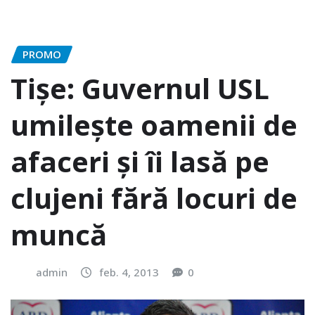
PROMO
Tişe: Guvernul USL
umileşte oamenii de
afaceri şi îi lasă pe
clujeni fără locuri de
muncă
admin
feb. 4, 2013
0