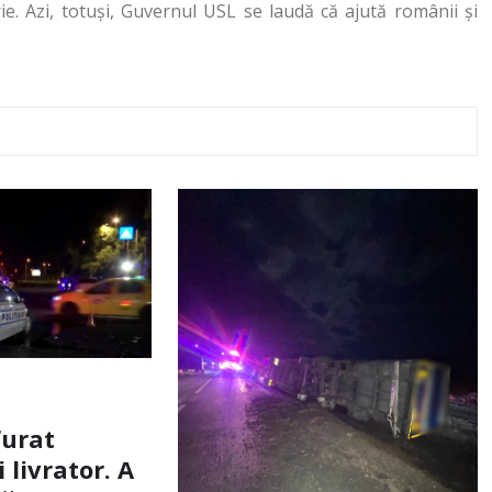
ie. Azi, totuşi, Guvernul USL se laudă că ajută românii şi
furat
livrator. A