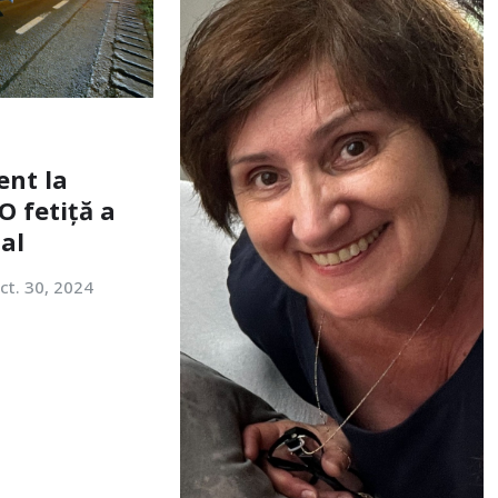
ent la
O fetiță a
tal
ct. 30, 2024