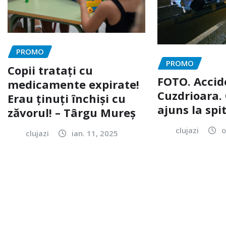
PROMO
PROMO
Copii tratați cu
FOTO. Accid
medicamente expirate!
Cuzdrioara. 
Erau ținuți închiși cu
ajuns la spi
zăvorul! – Târgu Mureș
clujazi
o
clujazi
ian. 11, 2025