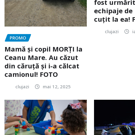
fost urmărit
echipaje de 
cuțit la ea!
clujazi
i
PROMO
Mamă și copil MORȚI la
Ceanu Mare. Au căzut
din căruță și i-a călcat
camionul! FOTO
clujazi
mai 12, 2025