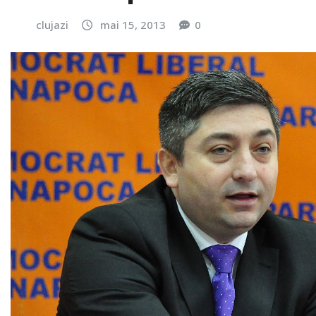
clujazi
mai 15, 2013
0