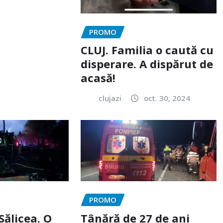
PROMO
CLUJ. Familia o caută cu
disperare. A dispărut de
acasă!
clujazi
oct. 30, 2024
PROMO
Sălicea. O
Tânără de 27 de ani