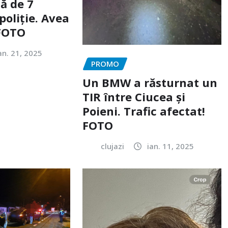
ă de 7
poliție. Avea
 FOTO
an. 21, 2025
PROMO
Un BMW a răsturnat un
TIR între Ciucea și
Poieni. Trafic afectat!
FOTO
clujazi
ian. 11, 2025