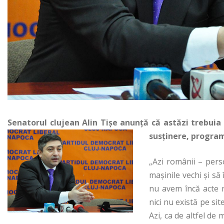
Senatorul clujean Alin Tişe anunţă că astăzi trebuia
susţinere, program
„Azi românii – perso
maşinile vechi şi să 
nu avem încă acte 
nici nu există pe si
Azi, ca de altfel de