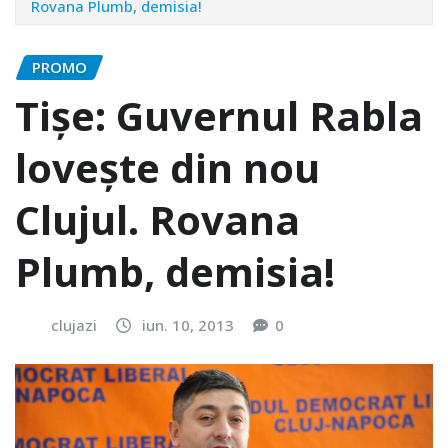
Rovana Plumb, demisia!
PROMO
Tişe: Guvernul Rabla
loveşte din nou
Clujul. Rovana
Plumb, demisia!
clujazi
iun. 10, 2013
0