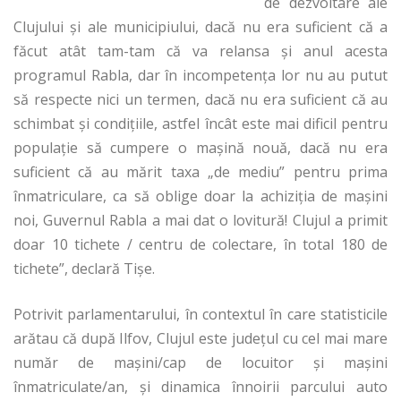
de dezvoltare ale
Clujului şi ale municipiului, dacă nu era suficient că a
făcut atât tam-tam că va relansa şi anul acesta
programul Rabla, dar în incompetenţa lor nu au putut
să respecte nici un termen, dacă nu era suficient că au
schimbat şi condiţiile, astfel încât este mai dificil pentru
populaţie să cumpere o maşină nouă, dacă nu era
suficient că au mărit taxa „de mediu” pentru prima
înmatriculare, ca să oblige doar la achiziţia de maşini
noi, Guvernul Rabla a mai dat o lovitură! Clujul a primit
doar 10 tichete / centru de colectare, în total 180 de
tichete”, declară Tişe.
Potrivit parlamentarului, în contextul în care statisticile
arătau că după Ilfov, Clujul este judeţul cu cel mai mare
număr de maşini/cap de locuitor şi maşini
înmatriculate/an, şi dinamica înnoirii parcului auto