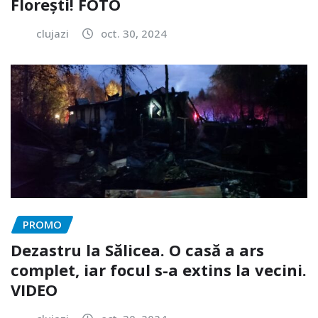
Florești! FOTO
clujazi
oct. 30, 2024
PROMO
Dezastru la Sălicea. O casă a ars
complet, iar focul s-a extins la vecini.
VIDEO