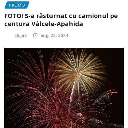
PROMO
FOTO! S-a răsturnat cu camionul pe
centura Vâlcele-Apahida
clujazi
aug. 23, 2024