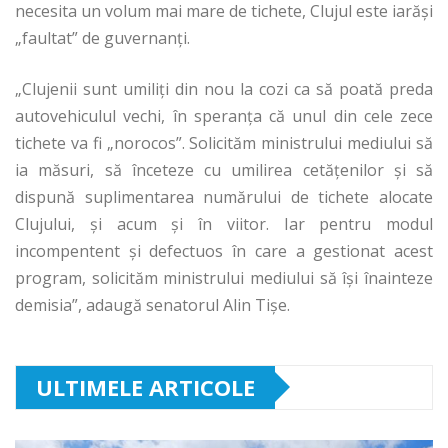
necesita un volum mai mare de tichete, Clujul este iarăşi
„faultat” de guvernanţi.
„Clujenii sunt umiliţi din nou la cozi ca să poată preda
autovehiculul vechi, în speranţa că unul din cele zece
tichete va fi „norocos”. Solicităm ministrului mediului să
ia măsuri, să înceteze cu umilirea cetăţenilor şi să
dispună suplimentarea numărului de tichete alocate
Clujului, şi acum şi în viitor. Iar pentru modul
incompentent şi defectuos în care a gestionat acest
program, solicităm ministrului mediului să îşi înainteze
demisia”, adaugă senatorul Alin Tişe.
ULTIMELE ARTICOLE