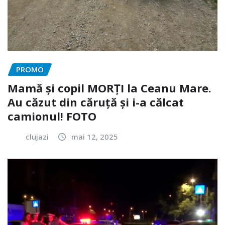
PROMO
Mamă și copil MORȚI la Ceanu Mare.
Au căzut din căruță și i-a călcat
camionul! FOTO
clujazi
mai 12, 2025