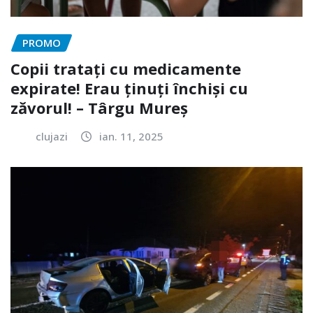
PROMO
Copii tratați cu medicamente
expirate! Erau ținuți închiși cu
zăvorul! – Târgu Mureș
clujazi
ian. 11, 2025