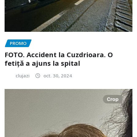
PROMO
FOTO. Accident la Cuzdrioara. O
fetiță a ajuns la spital
clujazi
oct. 30, 2024