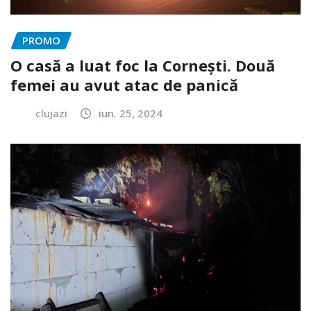
PROMO
O casă a luat foc la Cornești. Două
femei au avut atac de panică
clujazi
iun. 25, 2024