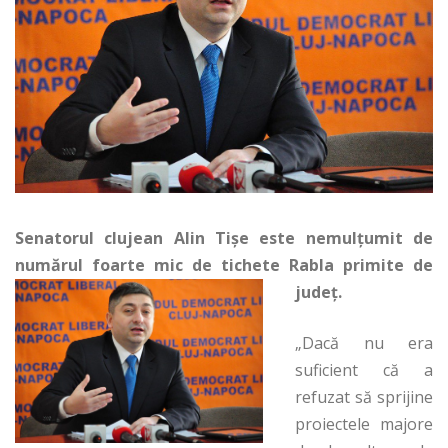
Senatorul clujean Alin Tişe este nemulţumit de
numărul foarte mic de tichete Rabla primite de
judeţ.
„Dacă nu era
suficient că a
refuzat să sprijine
proiectele majore