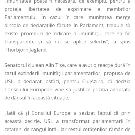
„Imunitatea poate fi necesară, de exemplu, pentru a
proteja libertatea de exprimare a membrilor
Parlamentului. În cazul în care imunitatea merge
dincolo de declaraţiile făcute în Parlament, trebuie să
existe proceduri de ridicare a imunităţii, care să fie
transparente şi să nu se aplice selectiv”, a spus
Thorbjorn Jagland.
Senatorul clujean Alin Tişe, care a avut o reacţie dură în
cazul extinderii imunităţii parlamentarilor, propusă de
USL, a declarat, astăzi, pentru ClujAzi.ro, că decizia
Consiliului European vine să justifice poziţia adoptată
de dânsul în această situaţie.
„Iată că şi Consiliul Europei a sesizat faptul că prin
această decizie, USL a transformat parlamentarii în
cetăţeni de rangul întâi, iar restul cetăţenilor rămân de