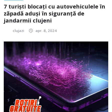
7 turiști blocați cu autovehiculele în
zăpadă aduși în siguranță de
jandarmii clujeni
clujazi
apr. 8, 2024