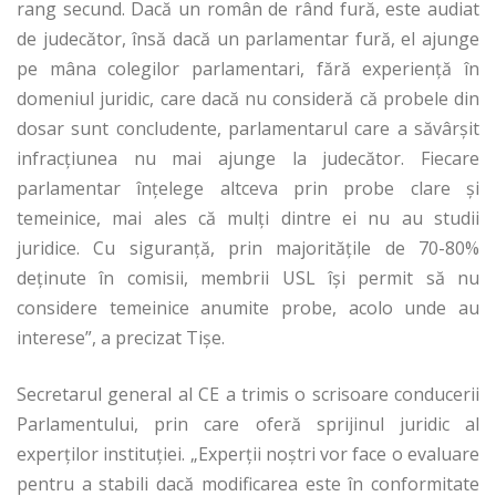
rang secund. Dacă un român de rând fură, este audiat
de judecător, însă dacă un parlamentar fură, el ajunge
pe mâna colegilor parlamentari, fără experienţă în
domeniul juridic, care dacă nu consideră că probele din
dosar sunt concludente, parlamentarul care a săvârşit
infracţiunea nu mai ajunge la judecător. Fiecare
parlamentar înţelege altceva prin probe clare şi
temeinice, mai ales că mulţi dintre ei nu au studii
juridice. Cu siguranţă, prin majorităţile de 70-80%
deţinute în comisii, membrii USL îşi permit să nu
considere temeinice anumite probe, acolo unde au
interese”, a precizat Tişe.
Secretarul general al CE a trimis o scrisoare conducerii
Parlamentului, prin care oferă sprijinul juridic al
experţilor instituţiei. „Experţii noştri vor face o evaluare
pentru a stabili dacă modificarea este în conformitate