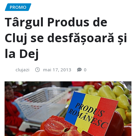
PROMO
Târgul Produs de
Cluj se desfăşoară şi
la Dej
clujazi
mai 17, 2013
0