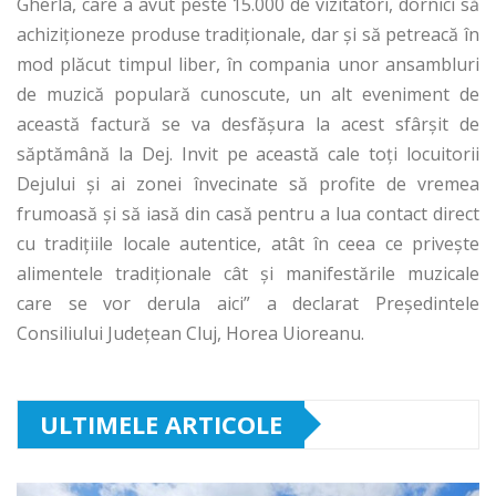
Gherla, care a avut peste 15.000 de vizitatori, dornici să
achiziţioneze produse tradiţionale, dar şi să petreacă în
mod plăcut timpul liber, în compania unor ansambluri
de muzică populară cunoscute, un alt eveniment de
această factură se va desfăşura la acest sfârşit de
săptămână la Dej. Invit pe această cale toţi locuitorii
Dejului şi ai zonei învecinate să profite de vremea
frumoasă şi să iasă din casă pentru a lua contact direct
cu tradiţiile locale autentice, atât în ceea ce priveşte
alimentele tradiţionale cât şi manifestările muzicale
care se vor derula aici” a declarat Preşedintele
Consiliului Judeţean Cluj, Horea Uioreanu.
ULTIMELE ARTICOLE