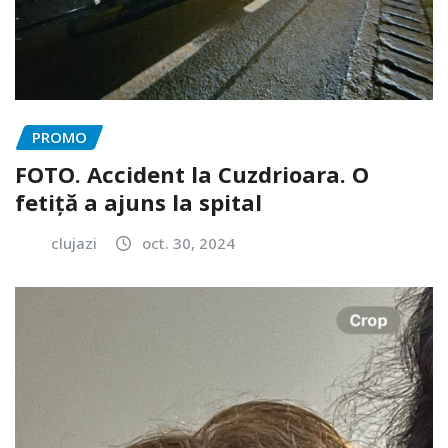
PROMO
FOTO. Accident la Cuzdrioara. O
fetiță a ajuns la spital
clujazi
oct. 30, 2024