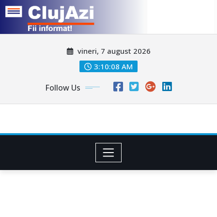
Skip
vineri, 7 august 2026
to
content
3:10:10 AM
Follow Us