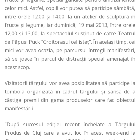
celor mici. Astfel, copiii vor putea să participe sâmbătă,
între orele 12.00 şi 14.00, la un atelier de sculptură în
fructe şi legume, iar duminică, 19 mai 2013, între orele
12,00 şi 13,00, la spectacolul susţinut de către Teatrul
de Păpuşi Puck “Croitoraşul cel isteţ”. În acelaşi timp, cei
mici vor avea ocazia, pe parcursul întregii manifestări,
să se joace în parcul de distracţii special amenajat în
acest scop.
Vizitatorii târgului vor avea posibilitatea să participe la
tombola organizată în cadrul târgului şi şansa de a
câştiga premii din gama produselor care fac obiectul
manifestării.
“După succesul ediţiei recent încheiate a Târgului
Produs de Cluj care a avut loc în acest week-end la