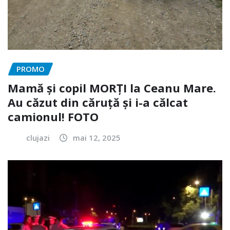
PROMO
Mamă și copil MORȚI la Ceanu Mare.
Au căzut din căruță și i-a călcat
camionul! FOTO
clujazi
mai 12, 2025