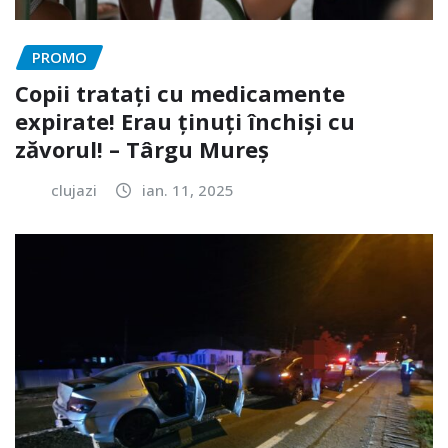
PROMO
Copii tratați cu medicamente
expirate! Erau ținuți închiși cu
zăvorul! – Târgu Mureș
clujazi
ian. 11, 2025