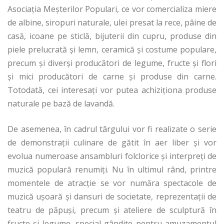
Asociaţia Meşterilor Populari, ce vor comercializa miere
de albine, siropuri naturale, ulei presat la rece, pâine de
casă, icoane pe sticlă, bijuterii din cupru, produse din
piele prelucrată şi lemn, ceramică şi costume populare,
precum şi diverşi producători de legume, fructe şi flori
şi mici producători de carne şi produse din carne.
Totodată, cei interesaţi vor putea achiziţiona produse
naturale pe bază de lavandă.
De asemenea, în cadrul târgului vor fi realizate o serie
de demonstraţii culinare de gătit în aer liber şi vor
evolua numeroase ansambluri folclorice şi interpreţi de
muzică populară renumiţi. Nu în ultimul rând, printre
momentele de atracţie se vor număra spectacole de
muzică uşoară şi dansuri de societate, reprezentaţii de
teatru de păpuşi, precum şi ateliere de sculptură în
fructe şi legume, special gândite pentru amuzamentul