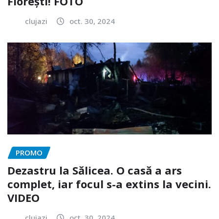
Florești! FOTO
clujazi
oct. 30, 2024
PROMO
Dezastru la Sălicea. O casă a ars
complet, iar focul s-a extins la vecini.
VIDEO
clujazi
oct. 30, 2024