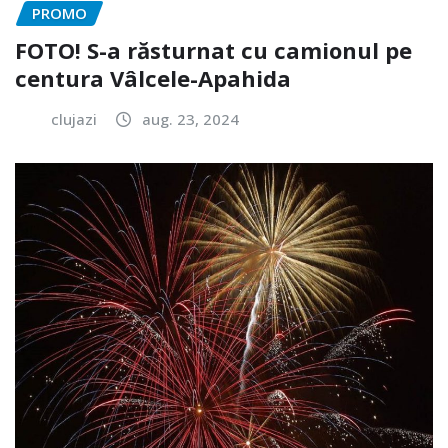
PROMO
FOTO! S-a răsturnat cu camionul pe
centura Vâlcele-Apahida
clujazi
aug. 23, 2024