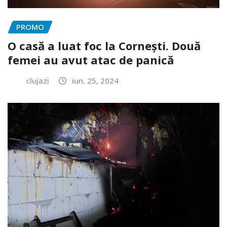
PROMO
O casă a luat foc la Cornești. Două
femei au avut atac de panică
clujazi
iun. 25, 2024