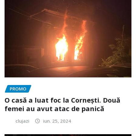
PROMO
O casă a luat foc la Cornești. Două
femei au avut atac de panică
clujazi
iun. 25, 2024