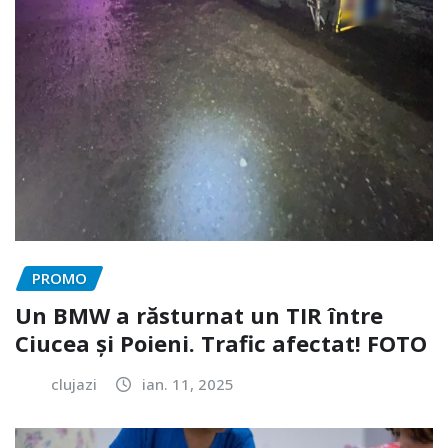
PROMO
Un BMW a răsturnat un TIR între
Ciucea și Poieni. Trafic afectat! FOTO
clujazi
ian. 11, 2025