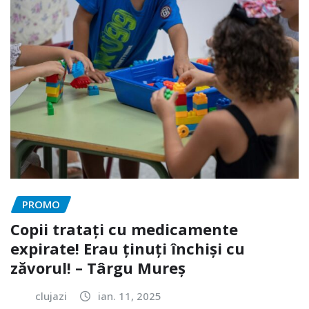
PROMO
Copii tratați cu medicamente
expirate! Erau ținuți închiși cu
zăvorul! – Târgu Mureș
clujazi
ian. 11, 2025