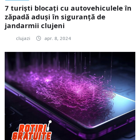
7 turiști blocați cu autovehiculele în
zăpadă aduși în siguranță de
jandarmii clujeni
clujazi
apr. 8, 2024