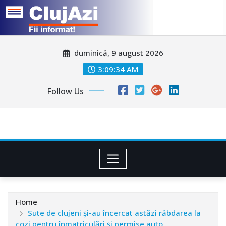
Skip
duminică, 9 august 2026
to
content
3:09:37 AM
Follow Us
Home
Sute de clujeni și-au încercat astăzi răbdarea la
cozi pentru înmatriculări și permise auto