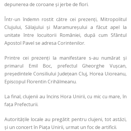
depunerea de coroane şi jerbe de flori.
Într-un îndemn rostit către cei prezenţi, Mitropolitul
Clujului, Sălajului şi Maramureşului a făcut apel la
unitate între locuitorii României, după cum Sfântul
Apostol Pavel se adresa Corintenilor.
Printre cei prezenţi la manifestare s-au numărat şi
primarul Emil Boc, prefectul Gheorghe Vuşcan,
preşedintele Consiliului Judeţean Cluj, Horea Uioreanu,
Episcopul Florentin Crihălmeanu.
La final, clujenii au încins Hora Unirii, cu mic cu mare, în
faţa Prefecturii.
Autorităţile locale au pregătit pentru clujeni, tot astăzi,
şi un concert în Piaţa Unirii, urmat un foc de artificii.