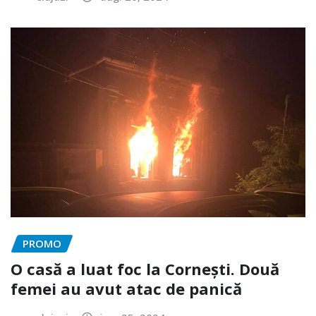
PROMO
O casă a luat foc la Cornești. Două
femei au avut atac de panică