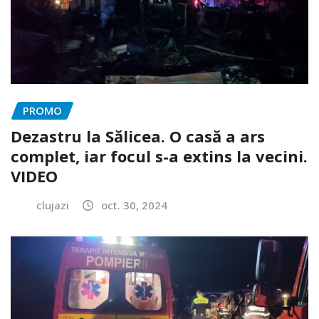
PROMO
Dezastru la Sălicea. O casă a ars
complet, iar focul s-a extins la vecini.
VIDEO
clujazi
oct. 30, 2024