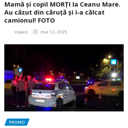
Mamă și copil MORȚI la Ceanu Mare.
Au căzut din căruță și i-a călcat
camionul! FOTO
clujazi
mai 12, 2025
PROMO