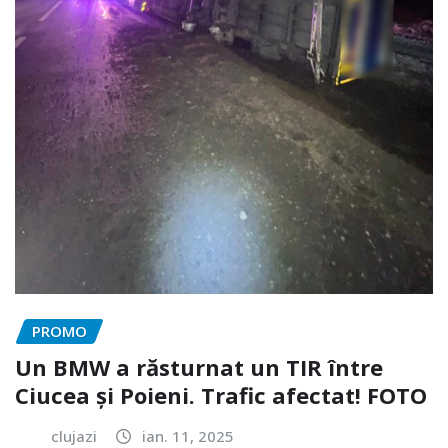
PROMO
Un BMW a răsturnat un TIR între
Ciucea și Poieni. Trafic afectat! FOTO
clujazi
ian. 11, 2025