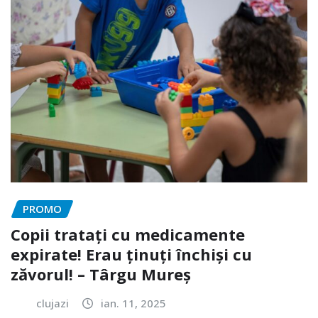
PROMO
Copii tratați cu medicamente
expirate! Erau ținuți închiși cu
zăvorul! – Târgu Mureș
clujazi
ian. 11, 2025