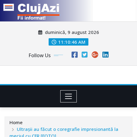
Skip
duminică, 9 august 2026
to
content
11:10:50 AM
Follow Us
Home
Ultrașii au făcut o coregrafie impresionantă la
meciul cu CFR [FOTO]