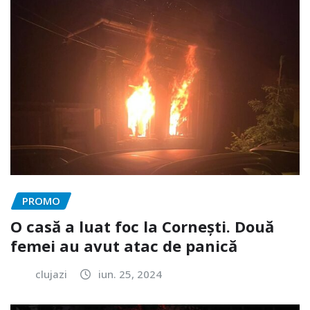
PROMO
O casă a luat foc la Cornești. Două
femei au avut atac de panică
clujazi
iun. 25, 2024