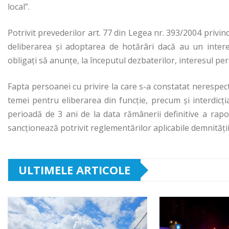
local”.
Potrivit prevederilor art. 77 din Legea nr. 393/2004 privind S
deliberarea şi adoptarea de hotărâri dacă au un intere
obligaţi să anunţe, la începutul dezbaterilor, interesul pe
Fapta persoanei cu privire la care s-a constatat nerespecta
temei pentru eliberarea din funcție, precum şi interdic
perioadă de 3 ani de la data rămânerii definitive a rapor
sancționează potrivit reglementărilor aplicabile demnității 
ULTIMELE ARTICOLE