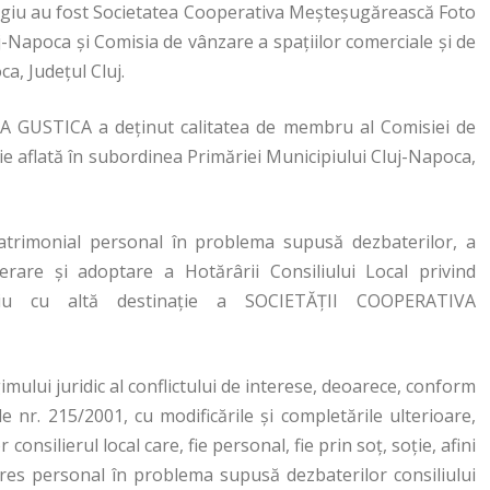
tigiu au fost Societatea Cooperativa Meşteşugărească Foto
uj-Napoca şi Comisia de vânzare a spaţiilor comerciale şi de
ca, Județul Cluj.
A GUSTICA a deţinut calitatea de membru al Comisiei de
isie aflată în subordinea Primăriei Municipiului Cluj-Napoca,
rimonial personal în problema supusă dezbaterilor, a
berare şi adoptare a Hotărârii Consiliului Local privind
aţiu cu altă destinaţie a SOCIETĂŢII COOPERATIVA
gimului juridic al conflictului de interese, deoarece, conform
le nr. 215/2001, cu modificările şi completările ulterioare,
onsilierul local care, fie personal, fie prin soţ, soţie, afini
eres personal în problema supusă dezbaterilor consiliului