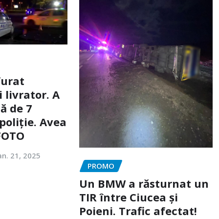
furat
livrator. A
ă de 7
poliție. Avea
 FOTO
an. 21, 2025
PROMO
Un BMW a răsturnat un
TIR între Ciucea și
Poieni. Trafic afectat!