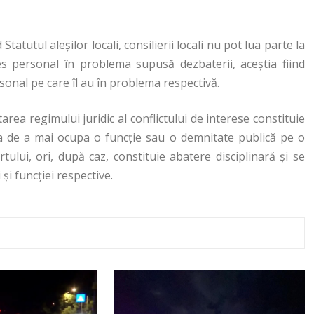
tatutul aleșilor locali, consilierii locali nu pot lua parte la
s personal în problema supusă dezbaterii, aceștia fiind
rsonal pe care îl au în problema respectivă.
rea regimului juridic al conflictului de interese constituie
ția de a mai ocupa o funcție sau o demnitate publică pe o
tului, ori, după caz, constituie abatere disciplinară și se
și funcției respective.