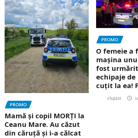
PROMO
O femeie a 
mașina unui 
fost urmărit
echipaje de 
cuțit la ea!
clujazi
i
PROMO
Mamă și copil MORȚI la
Ceanu Mare. Au căzut
din căruță și i-a călcat