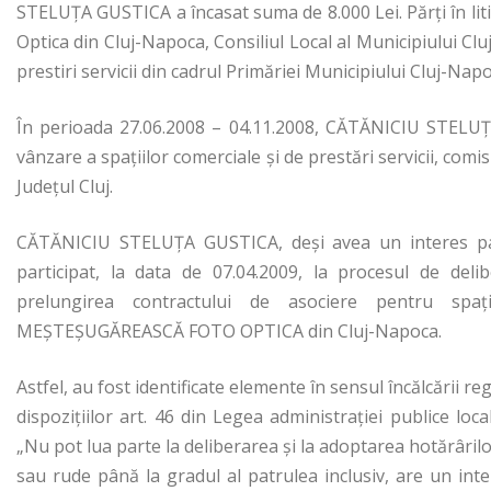
STELUŢA GUSTICA a încasat suma de 8.000 Lei. Părți în li
Optica din Cluj-Napoca, Consiliul Local al Municipiului Cl
prestiri servicii din cadrul Primăriei Municipiului Cluj-Napo
În perioada 27.06.2008 – 04.11.2008, CĂTĂNICIU STELUŢ
vânzare a spaţiilor comerciale şi de prestări servicii, com
Județul Cluj.
CĂTĂNICIU STELUŢA GUSTICA, deși avea un interes pat
participat, la data de 07.04.2009, la procesul de deli
prelungirea contractului de asociere pentru sp
MEŞTEŞUGĂREASCĂ FOTO OPTICA din Cluj-Napoca.
Astfel, au fost identificate elemente în sensul încălcării re
dispozițiilor art. 46 din Legea administrației publice loca
„Nu pot lua parte la deliberarea şi la adoptarea hotărârilor c
sau rude până la gradul al patrulea inclusiv, are un int