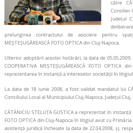
către CĂ
Consilier 
Județul C
delibera
prelungirea contractului de asociere pentru sp
MEŞTEŞUGĂREASCĂ FOTO OPTICA din Cluj-Napoca.
Ulterior adoptării acestei hotărâri, la data de 05.05.
COOPERATIVA MEŞTEŞUGĂREASCĂ FOTO OPTICA din Cluj
reprezentarea în instanţă a intereselor societății în litigi
La data de 18 iunie 2008, a fost validat mandatul lui 
Consiliului Local al Municipiului Cluj-Napoca, Județul Clu
CĂTĂNICIU STELUŢA GUSTICA a reprezentat în instanţ
FOTO OPTICA din Cluj-Napoca în litigiul avut cu Primăria 
asistenţă juridică încheiate la data de 22.04.2008, și, re