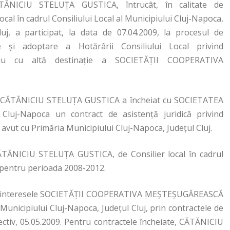
TĂNICIU STELUŢA GUSTICA, întrucât, în calitate de
local în cadrul Consiliului Local al Municipiului Cluj-Napoca,
luj, a participat, la data de 07.04.2009, la procesul de
re şi adoptare a Hotărârii Consiliului Local privind
aţiu cu altă destinaţie a SOCIETĂŢII COOPERATIVA
2009, CĂTĂNICIU STELUŢA GUSTICA a încheiat cu SOCIETATEA
-Napoca un contract de asistenţă juridică privind
ul avut cu Primăria Municipiului Cluj-Napoca, Judeţul Cluj.
CĂTĂNICIU STELUŢA GUSTICA, de Consilier local în cadrul
j, pentru perioada 2008-2012.
ă interesele SOCIETĂȚII COOPERATIVA MEŞTEŞUGĂREASCĂ
Municipiului Cluj-Napoca, Județul Cluj, prin contractele de
spectiv, 05.05.2009. Pentru contractele încheiate, CĂTĂNICIU