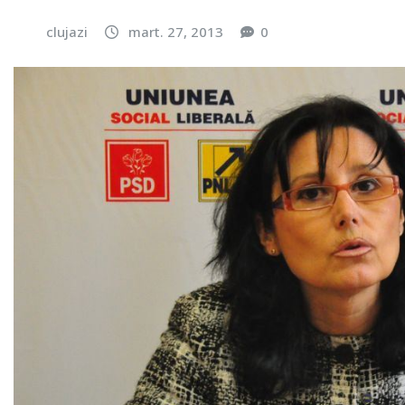
clujazi
mart. 27, 2013
0