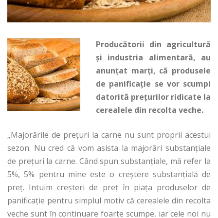
Producătorii din agricultură
și industria alimentară, au
anunțat marți, că produsele
de panificație se vor scumpi
datorită prețurilor ridicate la
cerealele din recolta veche.
„Majorările de preţuri la carne nu sunt proprii acestui
sezon. Nu cred că vom asista la majorări substanţiale
de preţuri la carne. Când spun substanţiale, mă refer la
5%, 5% pentru mine este o creştere substanţială de
preţ. Intuim creşteri de preţ în piaţa produselor de
panificaţie pentru simplul motiv că cerealele din recolta
veche sunt în continuare foarte scumpe, iar cele noi nu