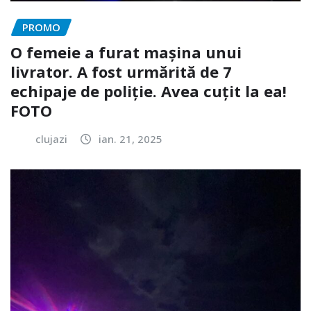
PROMO
O femeie a furat mașina unui
livrator. A fost urmărită de 7
echipaje de poliție. Avea cuțit la ea!
FOTO
clujazi
ian. 21, 2025