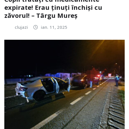
expirate! Erau ținuți închiși cu
zăvorul! – Târgu Mureș
clujazi
ian. 11, 2025