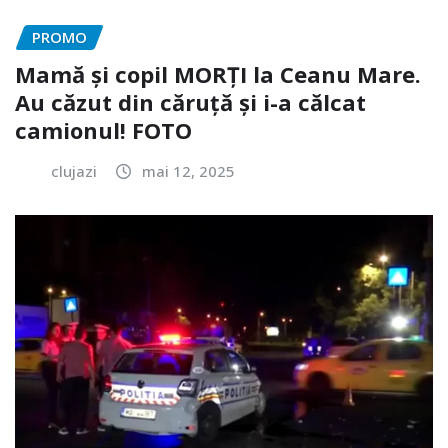
PROMO
Mamă și copil MORȚI la Ceanu Mare.
Au căzut din căruță și i-a călcat
camionul! FOTO
clujazi
mai 12, 2025