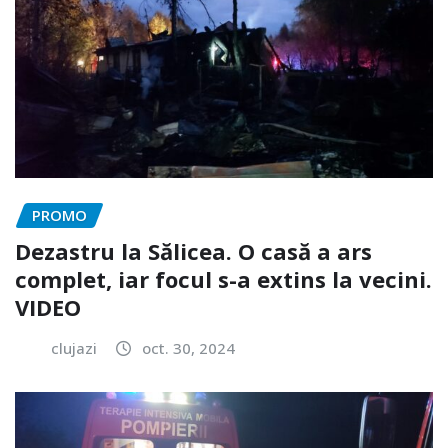
PROMO
Dezastru la Sălicea. O casă a ars
complet, iar focul s-a extins la vecini.
VIDEO
clujazi
oct. 30, 2024