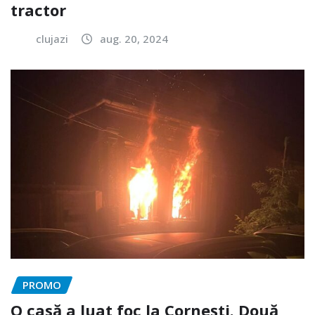
tractor
clujazi
aug. 20, 2024
PROMO
O casă a luat foc la Cornești. Două