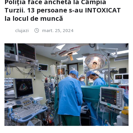
Poliția face anchetă la Câmpia
Turzii. 13 persoane s-au INTOXICAT
la locul de muncă
clujazi
mart. 25, 2024