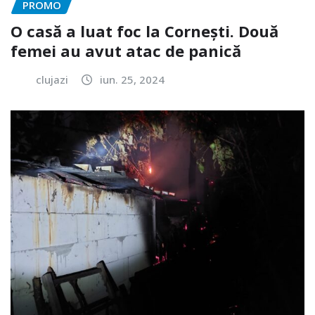
PROMO
O casă a luat foc la Cornești. Două
femei au avut atac de panică
clujazi
iun. 25, 2024