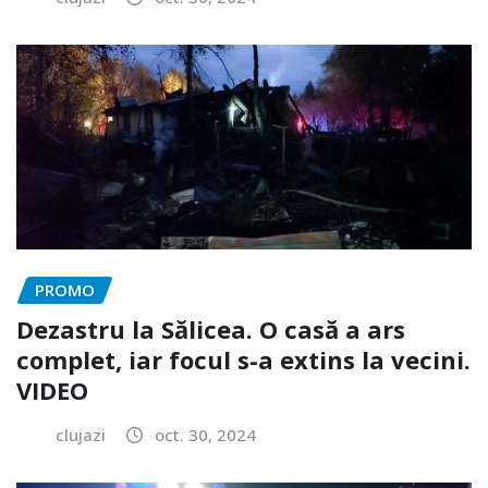
PROMO
Dezastru la Sălicea. O casă a ars
complet, iar focul s-a extins la vecini.
VIDEO
clujazi
oct. 30, 2024