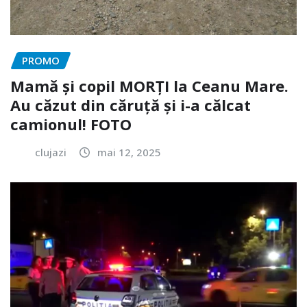
PROMO
Mamă și copil MORȚI la Ceanu Mare.
Au căzut din căruță și i-a călcat
camionul! FOTO
clujazi
mai 12, 2025