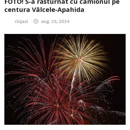
FOTO! S-a răsturnat cu camionul pe
centura Vâlcele-Apahida
clujazi
aug. 23, 2024