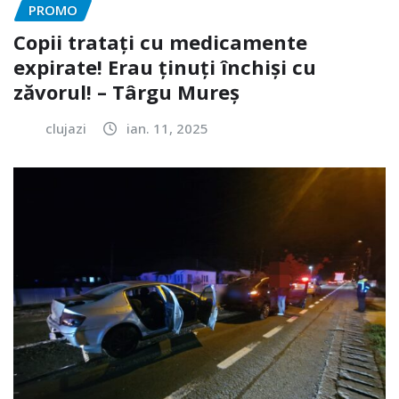
PROMO
Copii tratați cu medicamente
expirate! Erau ținuți închiși cu
zăvorul! – Târgu Mureș
clujazi
ian. 11, 2025