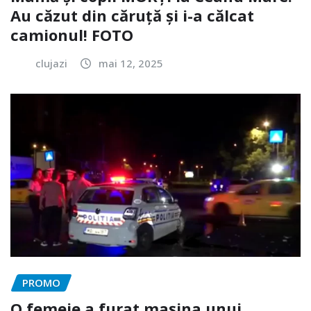
Au căzut din căruță și i-a călcat
camionul! FOTO
clujazi
mai 12, 2025
PROMO
O femeie a furat mașina unui