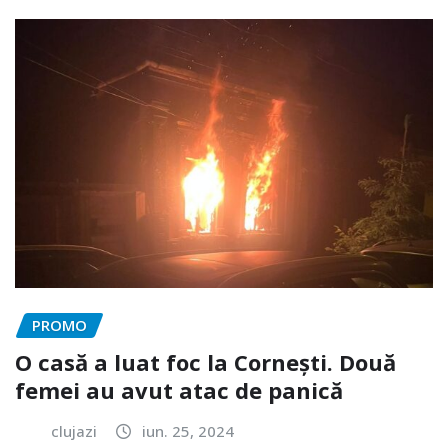
PROMO
O casă a luat foc la Cornești. Două
femei au avut atac de panică
clujazi
iun. 25, 2024