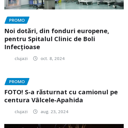
PROMO
Noi dotări, din fonduri europene,
pentru Spitalul Clinic de Boli
Infecțioase
clujazi
oct. 8, 2024
PROMO
FOTO! S-a răsturnat cu camionul pe
centura Vâlcele-Apahida
clujazi
aug. 23, 2024