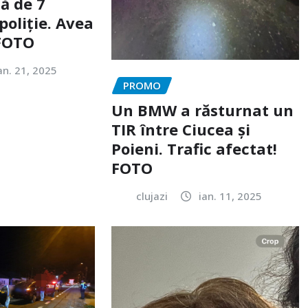
ă de 7
poliție. Avea
 FOTO
an. 21, 2025
PROMO
Un BMW a răsturnat un
TIR între Ciucea și
Poieni. Trafic afectat!
FOTO
clujazi
ian. 11, 2025