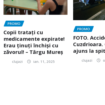
PROMO
PROMO
Copii tratați cu
FOTO. Accid
medicamente expirate!
Cuzdrioara. 
Erau ținuți închiși cu
ajuns la spi
zăvorul! – Târgu Mureș
clujazi
o
clujazi
ian. 11, 2025