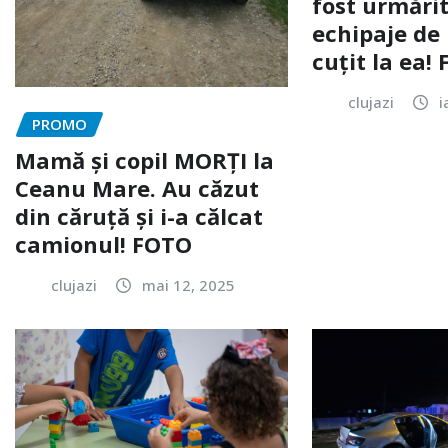
fost urmărit
echipaje de 
cuțit la ea!
clujazi
i
PROMO
Mamă și copil MORȚI la
Ceanu Mare. Au căzut
din căruță și i-a călcat
camionul! FOTO
clujazi
mai 12, 2025