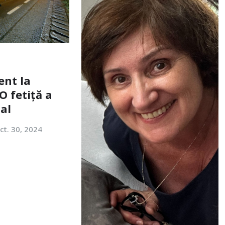
ent la
O fetiță a
tal
ct. 30, 2024