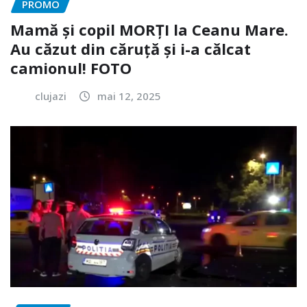
PROMO
Mamă și copil MORȚI la Ceanu Mare.
Au căzut din căruță și i-a călcat
camionul! FOTO
clujazi
mai 12, 2025