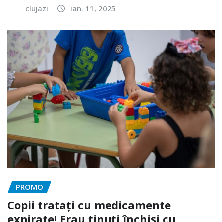
clujazi
ian. 11, 2025
PROMO
Copii tratați cu medicamente
expirate! Erau ținuți închiși cu