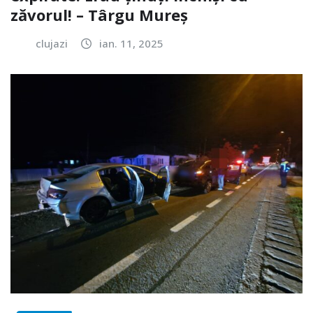
zăvorul! – Târgu Mureș
clujazi
ian. 11, 2025