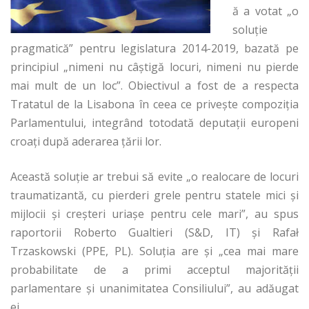
ă a votat „o
soluție
pragmatică” pentru legislatura 2014-2019, bazată pe
principiul „nimeni nu câștigă locuri, nimeni nu pierde
mai mult de un loc”. Obiectivul a fost de a respecta
Tratatul de la Lisabona în ceea ce privește compoziția
Parlamentului, integrând totodată deputații europeni
croați după aderarea țării lor.
Această soluție ar trebui să evite „o realocare de locuri
traumatizantă, cu pierderi grele pentru statele mici și
mijlocii și creșteri uriașe pentru cele mari”, au spus
raportorii Roberto Gualtieri (S&D, IT) și Rafał
Trzaskowski (PPE, PL). Soluția are și „cea mai mare
probabilitate de a primi acceptul majorității
parlamentare și unanimitatea Consiliului”, au adăugat
ei.