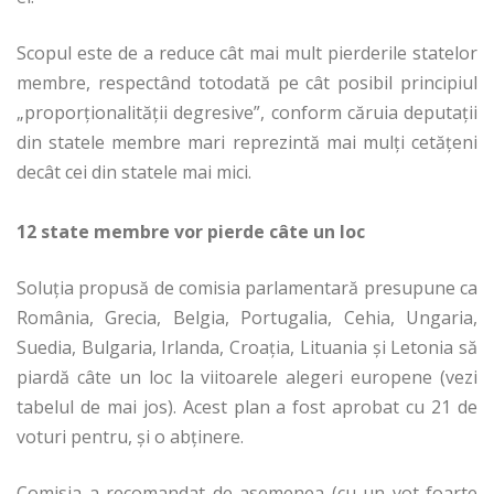
Scopul este de a reduce cât mai mult pierderile statelor
membre, respectând totodată pe cât posibil principiul
„proporționalității degresive”, conform căruia deputații
din statele membre mari reprezintă mai mulți cetățeni
decât cei din statele mai mici.
12 state membre vor pierde câte un loc
Soluția propusă de comisia parlamentară presupune ca
România, Grecia, Belgia, Portugalia, Cehia, Ungaria,
Suedia, Bulgaria, Irlanda, Croația, Lituania și Letonia să
piardă câte un loc la viitoarele alegeri europene (vezi
tabelul de mai jos). Acest plan a fost aprobat cu 21 de
voturi pentru, și o abținere.
Comisia a recomandat de asemenea (cu un vot foarte