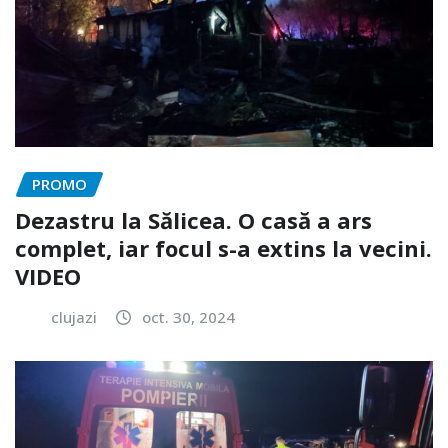
PROMO
Dezastru la Sălicea. O casă a ars
complet, iar focul s-a extins la vecini.
VIDEO
clujazi
oct. 30, 2024