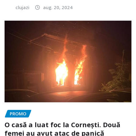
clujazi
aug. 20, 2024
PROMO
O casă a luat foc la Cornești. Două
femei au avut atac de panică