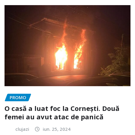
PROMO
O casă a luat foc la Cornești. Două
femei au avut atac de panică
clujazi
iun. 25, 2024