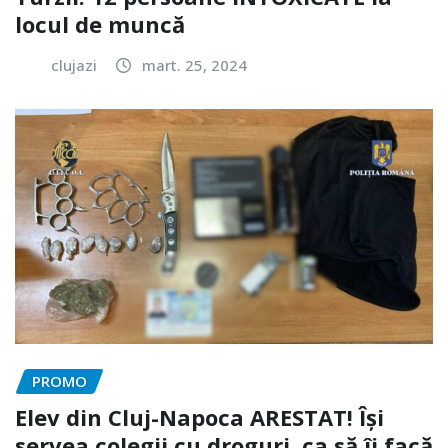
locul de muncă
clujazi
mart. 25, 2024
PROMO
Elev din Cluj-Napoca ARESTAT! Își
servea colegii cu droguri, ca să îi facă