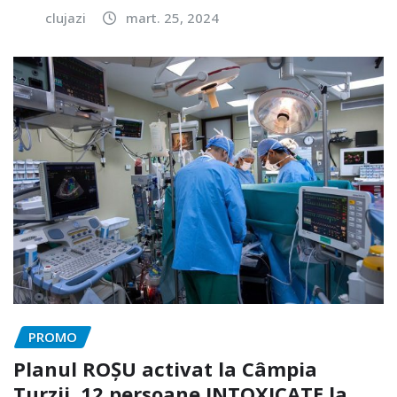
clujazi
mart. 25, 2024
PROMO
Planul ROȘU activat la Câmpia
Turzii. 12 persoane INTOXICATE la