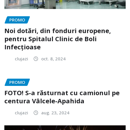
PROMO
Noi dotări, din fonduri europene,
pentru Spitalul Clinic de Boli
Infecțioase
clujazi
oct. 8, 2024
PROMO
FOTO! S-a răsturnat cu camionul pe
centura Vâlcele-Apahida
clujazi
aug. 23, 2024