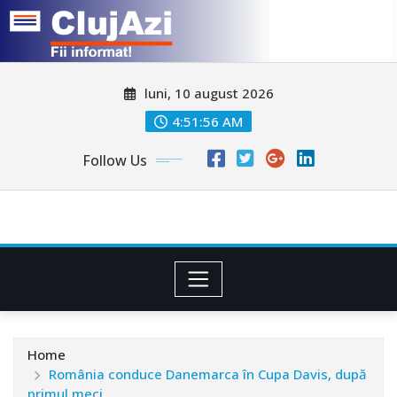
Skip
luni, 10 august 2026
to
content
4:51:58 AM
Follow Us
Home
România conduce Danemarca în Cupa Davis, după
primul meci