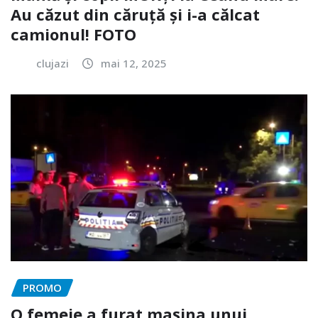
Au căzut din căruță și i-a călcat
camionul! FOTO
clujazi
mai 12, 2025
PROMO
O femeie a furat mașina unui