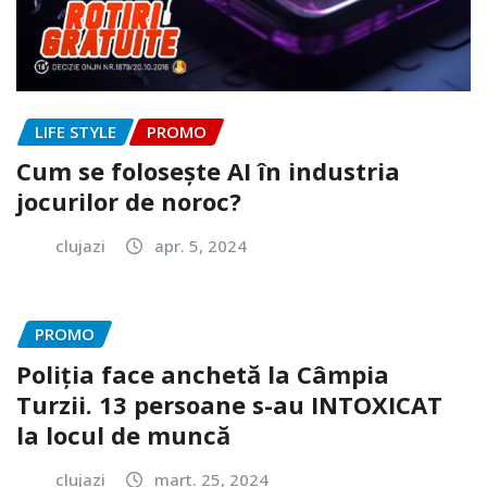
LIFE STYLE
PROMO
Cum se folosește AI în industria
jocurilor de noroc?
clujazi
apr. 5, 2024
PROMO
Poliția face anchetă la Câmpia
Turzii. 13 persoane s-au INTOXICAT
la locul de muncă
clujazi
mart. 25, 2024