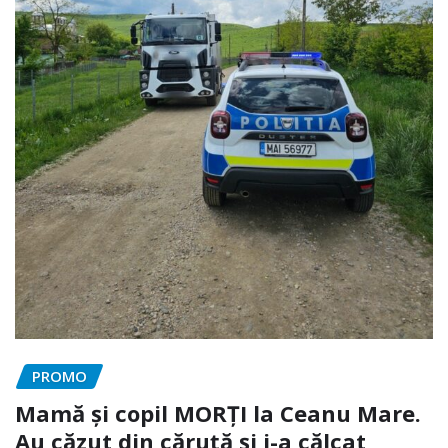
PROMO
Mamă și copil MORȚI la Ceanu Mare.
Au căzut din căruță și i-a călcat