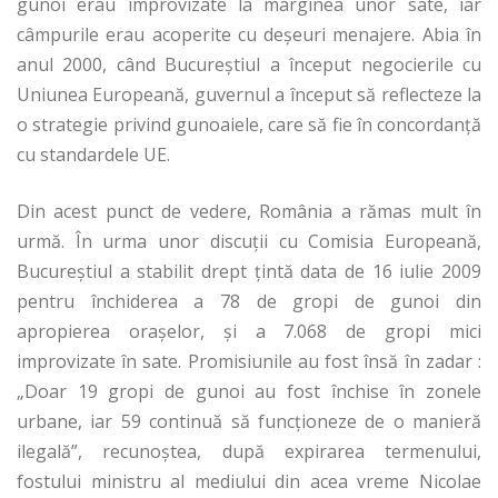
gunoi erau improvizate la marginea unor sate, iar
câmpurile erau acoperite cu deșeuri menajere. Abia în
anul 2000, când Bucureștiul a început negocierile cu
Uniunea Europeană, guvernul a început să reflecteze la
o strategie privind gunoaiele, care să fie în concordanță
cu standardele UE.
Din acest punct de vedere, România a rămas mult în
urmă. În urma unor discuții cu Comisia Europeană,
Bucureștiul a stabilit drept țintă data de 16 iulie 2009
pentru închiderea a 78 de gropi de gunoi din
apropierea orașelor, și a 7.068 de gropi mici
improvizate în sate. Promisiunile au fost însă în zadar :
„Doar 19 gropi de gunoi au fost închise în zonele
urbane, iar 59 continuă să funcţioneze de o manieră
ilegală”, recunoştea, după expirarea termenului,
fostului ministru al mediului din acea vreme Nicolae