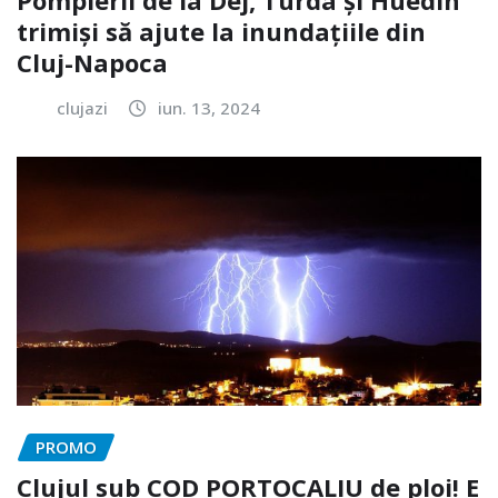
Pompierii de la Dej, Turda și Huedin
trimiși să ajute la inundațiile din
Cluj-Napoca
clujazi
iun. 13, 2024
PROMO
Clujul sub COD PORTOCALIU de ploi! E