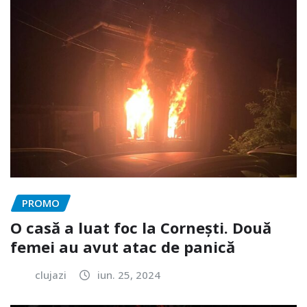
PROMO
O casă a luat foc la Cornești. Două
femei au avut atac de panică
clujazi
iun. 25, 2024