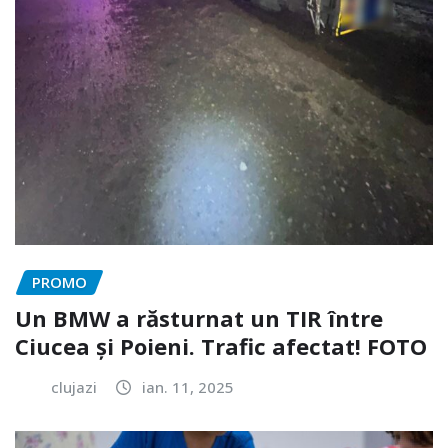
PROMO
Un BMW a răsturnat un TIR între
Ciucea și Poieni. Trafic afectat! FOTO
clujazi
ian. 11, 2025