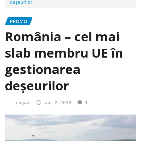
deșeurilor
PROMO
România – cel mai
slab membru UE în
gestionarea
deșeurilor
clujazi
apr. 2, 2013
0