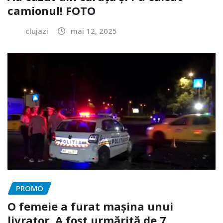
camionul! FOTO
clujazi
mai 12, 2025
PROMO
O femeie a furat mașina unui
livrator. A fost urmărită de 7