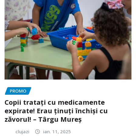
PROMO
Copii tratați cu medicamente
expirate! Erau ținuți închiși cu
zăvorul! – Târgu Mureș
clujazi
ian. 11, 2025