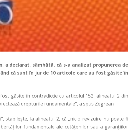
n, a declarat, sâmbătă, că s-a analizat propunerea de
zând că sunt în jur de 10 articole care au fost găsite în
 fost găsite în contradicţie cu articolul 152, alineatul 2 din
au afectează drepturile fundamentale”, a spus Zegrean.
ii”, stabileşte, la alineatul 2, că „nicio revizuire nu poate fi
ibertăţilor fundamentale ale cetăţenilor sau a garanţiilor