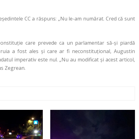
preşedintele CC a răspuns: „Nu le-am numărat. Cred că sunt
 Constituţie care prevede ca un parlamentar să-şi piardă
uia a fost ales şi care ar fi neconstituţional, Augustin
atul imperativ este nul. „Nu au modificat şi acest articol,
us Zegrean.