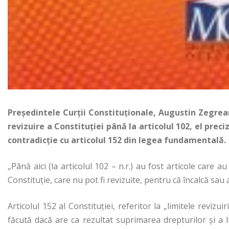
Preşedintele Curţii Constituţionale, Augustin Zegrea
revizuire a Constituţiei până la articolul 102, el preci
contradicţie cu articolul 152 din legea fundamentală.
„Până aici (la articolul 102 – n.r.) au fost articole care au
Constituţie, care nu pot fi revizuite, pentru că încalcă s
Articolul 152 al Constituţiei, referitor la „limitele revizuir
făcută dacă are ca rezultat suprimarea drepturilor şi a l