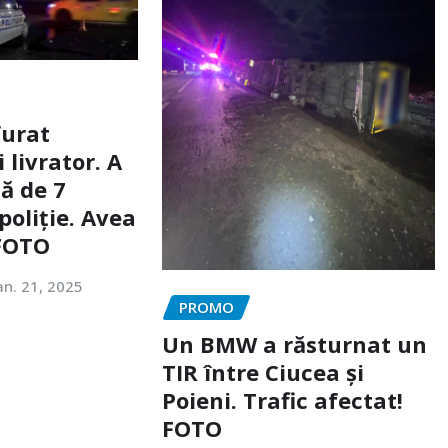
furat
livrator. A
ă de 7
poliție. Avea
 FOTO
an. 21, 2025
PROMO
Un BMW a răsturnat un
TIR între Ciucea și
Poieni. Trafic afectat!
FOTO