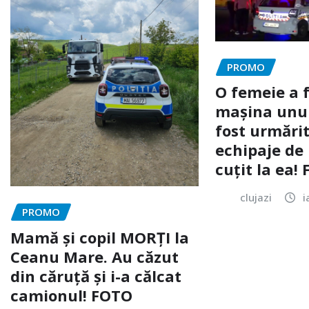
PROMO
O femeie a 
mașina unui 
fost urmărit
echipaje de 
cuțit la ea!
clujazi
i
PROMO
Mamă și copil MORȚI la
Ceanu Mare. Au căzut
din căruță și i-a călcat
camionul! FOTO