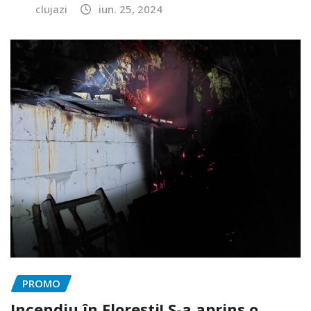
clujazi
iun. 25, 2024
PROMO
Incendiu în Florești! S-a aprins o