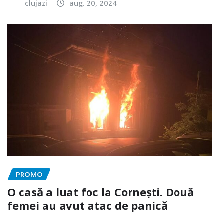
clujazi
aug. 20, 2024
PROMO
O casă a luat foc la Cornești. Două
femei au avut atac de panică