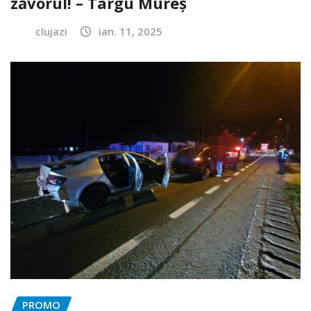
zăvorul! – Târgu Mureș
clujazi
ian. 11, 2025
PROMO