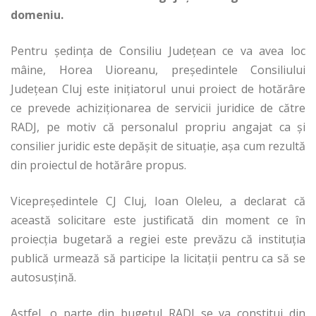
domeniu.
Pentru ședința de Consiliu Județean ce va avea loc
mâine, Horea Uioreanu, președintele Consiliului
Județean Cluj este inițiatorul unui proiect de hotărâre
ce prevede achiziționarea de servicii juridice de către
RADJ, pe motiv că personalul propriu angajat ca și
consilier juridic este depășit de situație, așa cum rezultă
din proiectul de hotărâre propus.
Vicepreședintele CJ Cluj, Ioan Oleleu, a declarat că
această solicitare este justificată din moment ce în
proiecția bugetară a regiei este prevăzu că instituția
publică urmează să participe la licitații pentru ca să se
autosusțină.
Astfel, o parte din bugetul RADJ se va constitui din