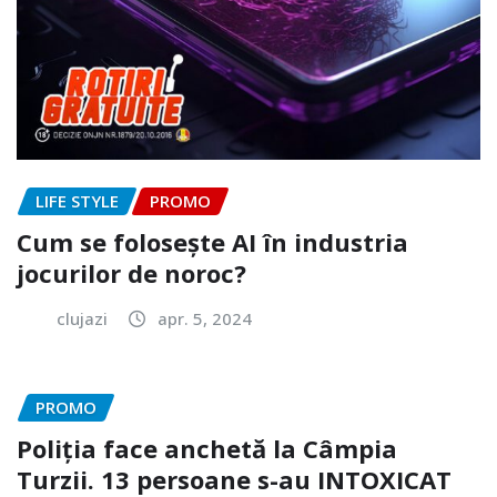
LIFE STYLE
PROMO
Cum se folosește AI în industria
jocurilor de noroc?
clujazi
apr. 5, 2024
PROMO
Poliția face anchetă la Câmpia
Turzii. 13 persoane s-au INTOXICAT