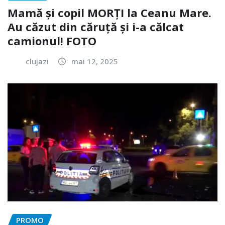
Mamă și copil MORȚI la Ceanu Mare.
Au căzut din căruță și i-a călcat
camionul! FOTO
clujazi
mai 12, 2025
PROMO