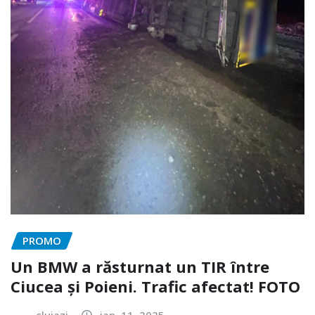
PROMO
Un BMW a răsturnat un TIR între
Ciucea și Poieni. Trafic afectat! FOTO
clujazi
ian. 11, 2025