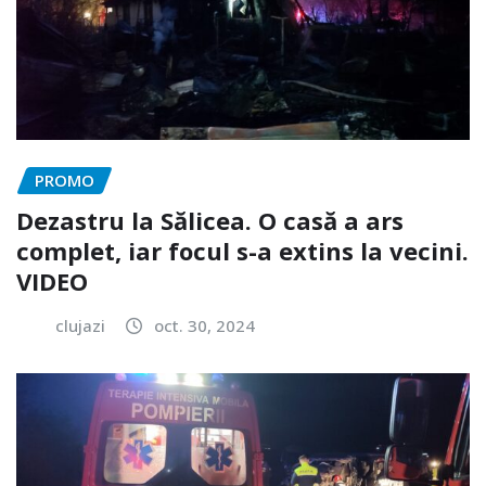
PROMO
Dezastru la Sălicea. O casă a ars
complet, iar focul s-a extins la vecini.
VIDEO
clujazi
oct. 30, 2024