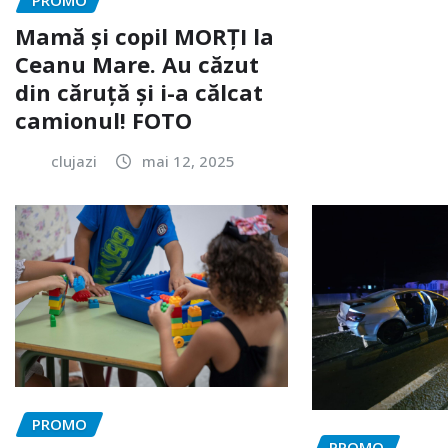
Mamă și copil MORȚI la
Ceanu Mare. Au căzut
din căruță și i-a călcat
camionul! FOTO
clujazi
mai 12, 2025
PROMO
PROMO