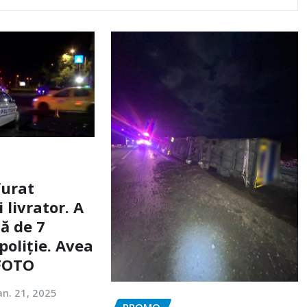
furat
livrator. A
ă de 7
poliție. Avea
 FOTO
an. 21, 2025
PROMO