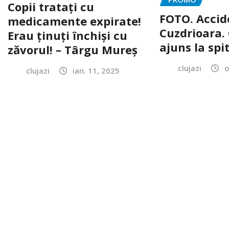
Copii tratați cu
FOTO. Accid
medicamente expirate!
Cuzdrioara. 
Erau ținuți închiși cu
ajuns la spi
zăvorul! – Târgu Mureș
clujazi
o
clujazi
ian. 11, 2025