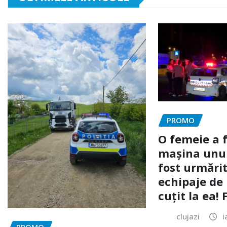
PROMO
O femeie a 
mașina unui 
fost urmărit
echipaje de 
cuțit la ea!
clujazi
i
PROMO