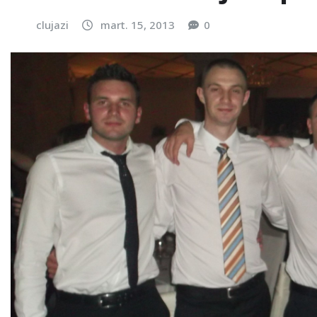
clujazi
mart. 15, 2013
0