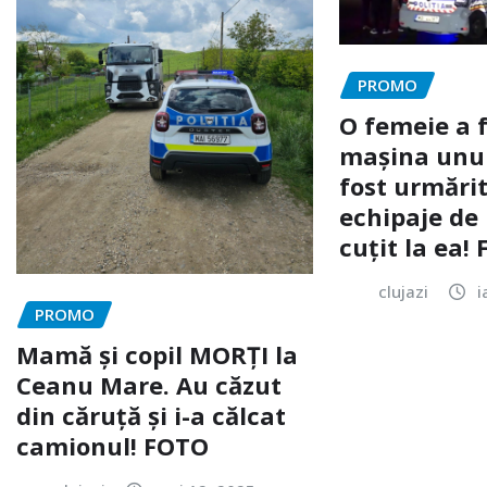
PROMO
O femeie a 
mașina unui 
fost urmărit
echipaje de 
cuțit la ea!
clujazi
i
PROMO
Mamă și copil MORȚI la
Ceanu Mare. Au căzut
din căruță și i-a călcat
camionul! FOTO