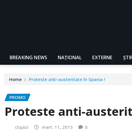
BREAKING NEWS
NAŢIONAL
EXTERNE
ȘTI
Home
Proteste anti-austeritate în Spania !
PROMO
Proteste anti-austerit
clujazi
mart. 11, 2013
0