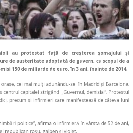
nioli au protestat față de creșterea șomajului și
cure de austeritate adoptată de guvern, cu scopul de a
isi 150 de miliarde de euro, în 3 ani, înainte de 2014.
e orașe, cei mai mulți adunându-se în Madrid și Barcelona.
 centrul capitalei strigând „Guvernul, demisia!”. Protestul
dici, precum și infirmieri care manifestează de câteva luni
mbări politice”, afirma o infirmieră în vârstă de 52 de ani,
l republican roşu, galben şi violet.