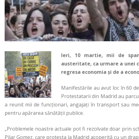
Ieri, 10 martie, mii de spa
austeritate, ca urmare a unei 
regresa economia și de a econom
Manifestările au avut loc în 60 d
Protestatarii din Madrid au parcus
a reunit mii de funcționari, angajați în transport sau me
pentru apărarea sănătăţii publice.
„Problemele noastre actuale pot fi rezolvate doar prin schi
Pilar Gomez, care protesta la Madrid acoperită cu un drape