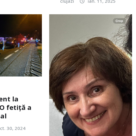
clujazi
ian. 11, 2025
ent la
O fetiță a
tal
ct. 30, 2024