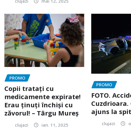
clujazi
mai 12, 2025
PROMO
PROMO
Copii tratați cu
FOTO. Accid
medicamente expirate!
Cuzdrioara. 
Erau ținuți închiși cu
ajuns la spi
zăvorul! – Târgu Mureș
clujazi
o
clujazi
ian. 11, 2025