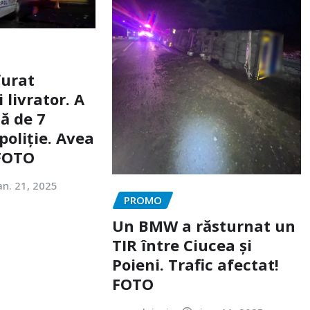
furat
livrator. A
ă de 7
poliție. Avea
 FOTO
an. 21, 2025
PROMO
Un BMW a răsturnat un
TIR între Ciucea și
Poieni. Trafic afectat!
FOTO