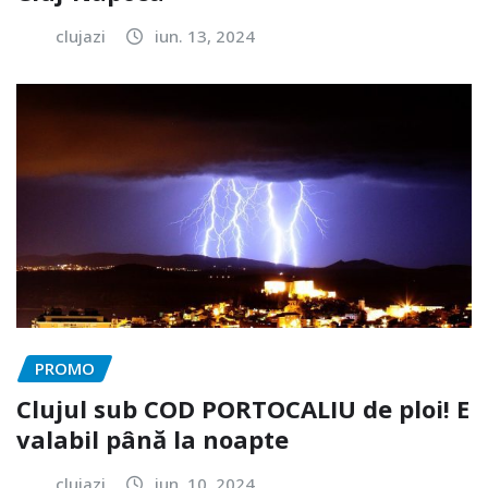
clujazi
iun. 13, 2024
PROMO
Clujul sub COD PORTOCALIU de ploi! E
valabil până la noapte
clujazi
iun. 10, 2024