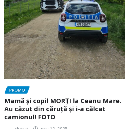
PROMO
Mamă și copil MORȚI la Ceanu Mare.
Au căzut din căruță și i-a călcat
camionul! FOTO
clujazi
mai 12, 2025