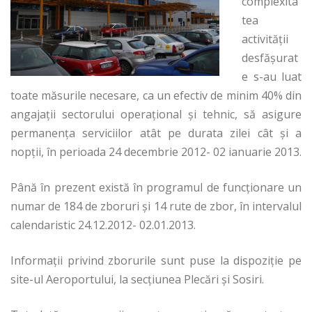
complexita
tea
activității
desfășurat
e s-au luat
toate măsurile necesare, ca un efectiv de minim 40% din
angajații sectorului operațional și tehnic, să asigure
permanența serviciilor atât pe durata zilei cât și a
nopții, în perioada 24 decembrie 2012- 02 ianuarie 2013.
Până în prezent există în programul de funcționare un
numar de 184 de zboruri și 14 rute de zbor, în intervalul
calendaristic 24.12.2012- 02.01.2013.
Informații privind zborurile sunt puse la dispoziție pe
site-ul Aeroportului, la secțiunea Plecări și Sosiri.