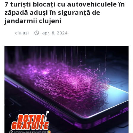
7 turiști blocați cu autovehiculele în
zăpadă aduși în siguranță de
jandarmii clujeni
clujazi
apr. 8, 2024