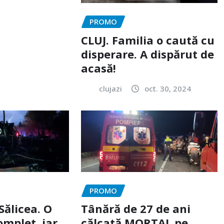
PROMO
CLUJ. Familia o caută cu
disperare. A dispărut de
acasă!
clujazi
oct. 30, 2024
PROMO
Sălicea. O
Tânără de 27 de ani
omplet, iar
călcată MORTAL pe