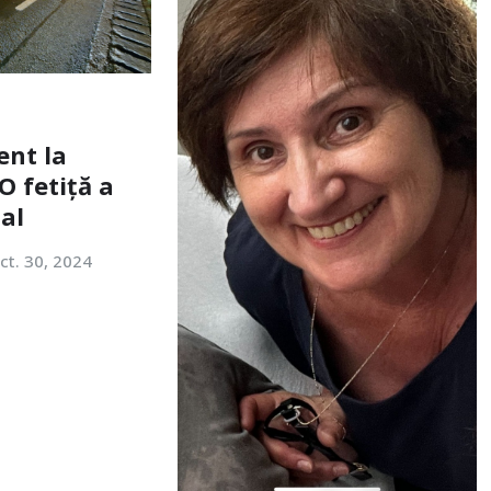
ent la
O fetiță a
tal
ct. 30, 2024