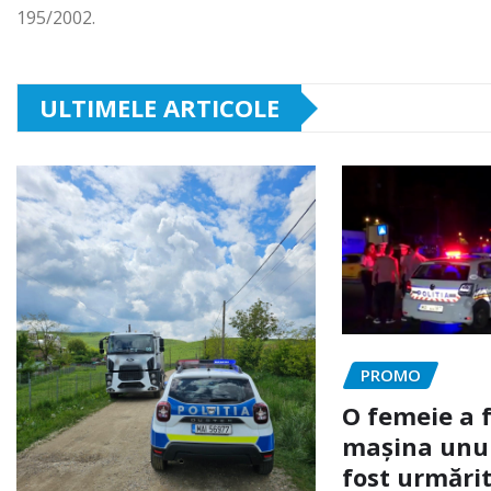
195/2002.
ULTIMELE ARTICOLE
PROMO
O femeie a 
mașina unui 
fost urmărit