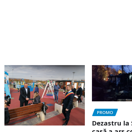
PROMO
Dezastru la 
casă a ars c