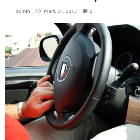
admin
mart. 21, 2013
0