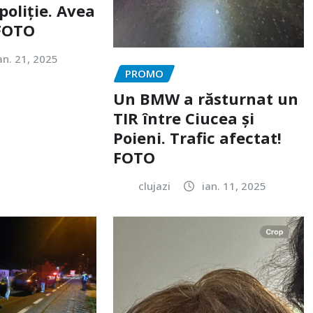
poliție. Avea
 FOTO
an. 21, 2025
PROMO
Un BMW a răsturnat un
TIR între Ciucea și
Poieni. Trafic afectat!
FOTO
clujazi
ian. 11, 2025