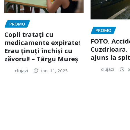
PROMO
PROMO
Copii tratați cu
FOTO. Accid
medicamente expirate!
Cuzdrioara. 
Erau ținuți închiși cu
ajuns la spi
zăvorul! – Târgu Mureș
clujazi
o
clujazi
ian. 11, 2025