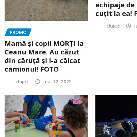
echipaje de 
cuțit la ea!
clujazi
i
PROMO
Mamă și copil MORȚI la
Ceanu Mare. Au căzut
din căruță și i-a călcat
camionul! FOTO
clujazi
mai 12, 2025