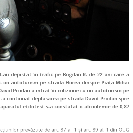
ie l-au depistat în trafic pe Bogdan R. de 22 ani care
a
s un autoturism pe strada Horea dinspre Piaţa Mihai
a David Prodan a intrat în coliziune cu un autoturism pe
şi-a continuat deplasarea pe strada David Prodan spre
 aparatul etilotest s-a constatat o alcoolemie de 0,87
ţiunilor prevăzute de art. 87 al. 1 şi art. 89 al. 1 din OUG