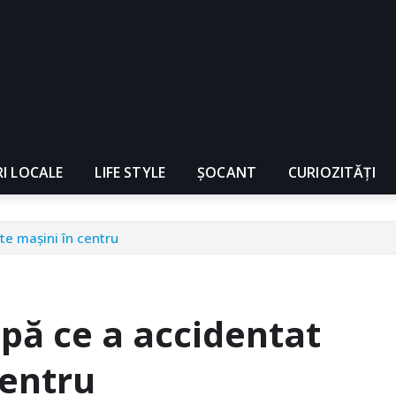
RI LOCALE
LIFE STYLE
ȘOCANT
CURIOZITĂȚI
te mașini în centru
upă ce a accidentat
centru