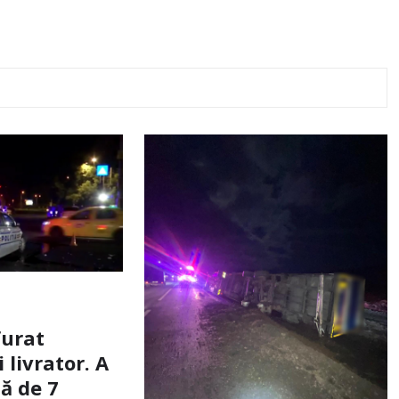
furat
livrator. A
ă de 7