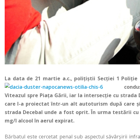
La data de 21 martie a.c., poliţiştii Secţiei 1 Poliţ
condu
Viteazul spre Piaţa Gării, iar la intersecţie cu strad
care l-a proiectat într-un alt autoturism după care 
strada Decebal unde a fost oprit. În urma testării cu
mg/l alcool în aerul expirat.
Bărbatul este cercetat penal sub aspectul săvârşirii infrac