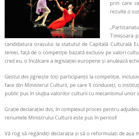
prin care ce
rezulte o su
„Partizanat
Timișoara p
candidatura orașului la statutul de Capitală Culturală 
temei, față de o competiție bazată exclusiv pe valori cultur
cred eu, o încălcare a legislației europene și anulează ec
Gestul dvs jignește toți participanții la competiție, inclusi
face din Ministerul Culturii, pe care îl conduceți, o institu
public pus în slujba valorilor culturii cu mecanismul unor i
Grație declarației dvs, în complexul proces pentru adjudec
renumele Ministrului Culturii este pus în pericol!
Vă rog să regândiți declarația și să o reformulați de așa 