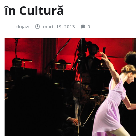
în Cultură
clujazi
mart. 19, 2013
0