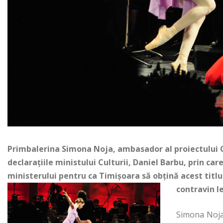
Primbalerina Simona Noja, ambasador al proiectului C
declarațiile ministului Culturii, Daniel Barbu, prin ca
ministerului pentru ca Timișoara să obțină acest titlu 
contravin l
Simona Noja 