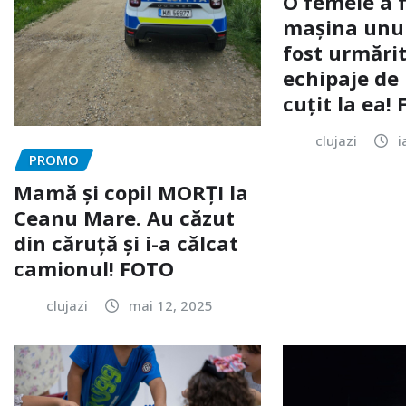
O femeie a 
mașina unui 
fost urmărit
echipaje de 
cuțit la ea!
clujazi
i
PROMO
Mamă și copil MORȚI la
Ceanu Mare. Au căzut
din căruță și i-a călcat
camionul! FOTO
clujazi
mai 12, 2025