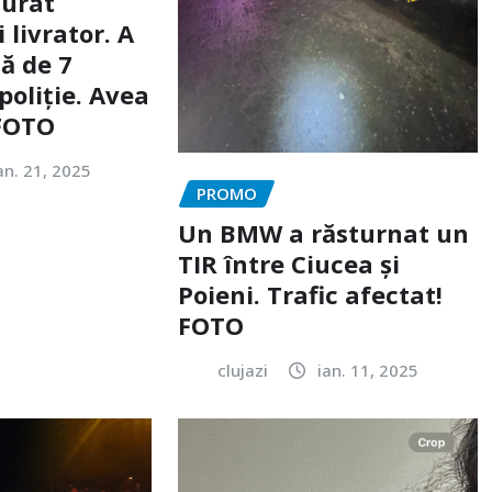
furat
livrator. A
ă de 7
poliție. Avea
 FOTO
an. 21, 2025
PROMO
Un BMW a răsturnat un
TIR între Ciucea și
Poieni. Trafic afectat!
FOTO
clujazi
ian. 11, 2025