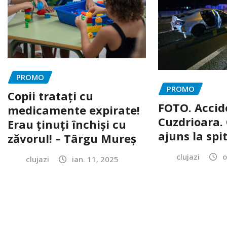
PROMO
PROMO
Copii tratați cu
FOTO. Accid
medicamente expirate!
Cuzdrioara. 
Erau ținuți închiși cu
ajuns la spi
zăvorul! – Târgu Mureș
clujazi
o
clujazi
ian. 11, 2025