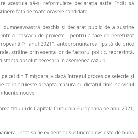
re acestuia să-și reformuleze declarația astfel încât să
sținere față de toate orașele candidate.
ul dumneavoastră deschis și declarat public de a susține
rintr-o “cascadă de proiecte… pentru a face de nerefuzat
Europeană în anul 2021″, antepronunțarea lipsită de orice
ale, străine prin esența lor de factorul politic, reprezintă,
hidistanța absolut necesară în asemenea cazuri.
v pe cei din Timișoara, viciază întregul proces de selecție și
ție ce înlocuiește dreapta măsură cu dictatul cinic, serviciul
nfluențe nocive.
area titlului de Capitală Culturală Europeană pe anul 2021,
manieră, încât să fie evident că susținerea dvs este de bună