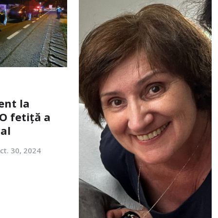
ent la
O fetiță a
tal
ct. 30, 2024