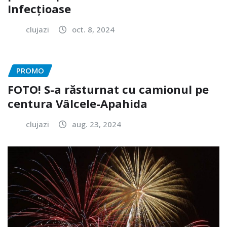
Infecțioase
clujazi
oct. 8, 2024
PROMO
FOTO! S-a răsturnat cu camionul pe
centura Vâlcele-Apahida
clujazi
aug. 23, 2024