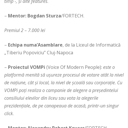
timp -, și alte features
.
–
Mentor: Bogdan Sturza
/FORTECH.
Premiul 2 – 7.000 lei
–
Echipa numa’Asamblare
, de la Liceul de Informatică
„Tiberiu Popoviciu” Cluj-Napoca
–
Proiectul VOMPi
(Voice Of Modern People):
este o
platformă menită să ușureze procesul de votare atât la nivel
de națiune, cât și local, la nivel de școală sau corporație. Cu
VOMPi poți realiza o campanie de alegere a președintelui
consiliului elevilor din liceu sau vota la alegerile
prezidențiale, de pe canapeaua de acasă, printr-un singur
click
.
–
Mentor: Alexandru Robert Kovacs
/FORTECH