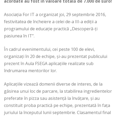
acordate au fost în valoare totală de 7.000 de Euro!
Asociaţia For IT a organizat joi, 29 septembrie 2016,
festivitatea de încheiere a celei de-a III-a ediţii a
programului de educaţie practică „Descoperă-ţi
pasiunea în IT”.
În cadrul evenimentului, cei peste 100 de elevi,
organizaţi în 20 de echipe, şi-au prezentat publicului
prezent în Aula FSEGA aplicaţiile realizate sub
îndrumarea mentorilor lor.
Aplicaţiile vizează domenii diverse de interes, de la
găsirea unui loc de parcare, la stabilirea ingredientelor
preferate în pizza sau asistenţă la învăţare, şi au
constituit proba practică pe echipe, prezentată în faţa
juriului la începutul lunii septembrie. Clasamentul final