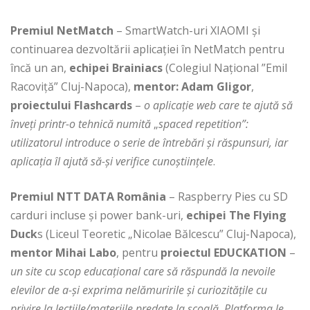
Premiul NetMatch
– SmartWatch-uri XIAOMI şi
continuarea dezvoltării aplicaţiei în NetMatch pentru
încă un an,
echipei Brainiacs
(
Colegiul Național ”Emil
Racoviță” Cluj-Napoca),
mentor: Adam Gligor
,
proiectului Flashcards
–
o aplicație web care te ajută să
înveți printr-o tehnică numită
„
spaced repetition”:
utilizatorul introduce o serie de întrebări și răspunsuri, iar
aplicația îl ajută să-şi verifice cunoștiințele
.
Premiul NTT DATA
România
– Raspberry Pies cu SD
carduri incluse şi power bank-uri,
echipei The Flying
Duck
s (Liceul Teoretic „Nicolae Bălcescu” Cluj-Napoca),
mentor Mihai Labo
, pentru
proiectul EDUCKATION
–
un site cu scop educațional care să răspundă la nevoile
elevilor de a-şi exprima nelămuririle și curiozitățile cu
privire la lecțiile/materiile predate la școală. Platforma le