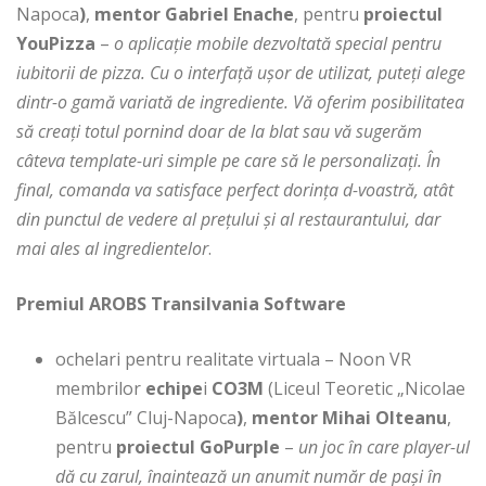
Napoca
)
,
mentor Gabriel Enache
, pentru
proiectul
YouPizza
–
o aplicație mobile dezvoltată special pentru
iubitorii de pizza. Cu o interfață ușor de utilizat, puteți alege
dintr-o gamă variată de ingrediente. Vă oferim posibilitatea
să creați totul pornind doar de la blat sau vă sugerăm
câteva template-uri simple pe care să le personalizați. În
final, comanda va satisface perfect dorința d-voastră, atât
din punctul de vedere al prețului și al restaurantului, dar
mai ales al ingredientelor
.
Premiul AROBS
Transilvania Software
ochelari pentru realitate virtuala – Noon VR
membrilor
echipe
i
CO3M
(Liceul Teoretic „Nicolae
Bălcescu” Cluj-Napoca
)
,
mentor Mihai Olteanu
,
pentru
proiectul
GoPurple
–
un joc în care player-ul
dă cu zarul, înaintează un anumit număr de pași în