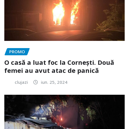
PROMO
O casă a luat foc la Cornești. Două
femei au avut atac de panică
clujazi
iun. 25, 2024