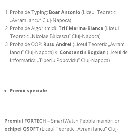
Proba de Typing:
Boar Antonio
(Liceul Teoretic
„Avram Iancu” Cluj-Napoca)
Proba de Algoritmică:
Trif Marina-Bianca
(Liceul
Teoretic „Nicolae Bălcescu” Cluj-Napoca)
Proba de OOP:
Rusu Andrei
(Liceul Teoretic „Avram
Iancu” Cluj-Napoca) şi
Constantin Bogdan
(Liceul de
Informatică „Tiberiu Popoviciu” Cluj-Napoca)
Premii speciale
Premiul FORTECH
– SmartWatch Pebble membrilor
echipei
QSOFT
(Liceul Teoretic „Avram Iancu” Cluj-