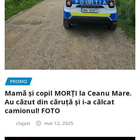
PROMO
Mamă și copil MORȚI la Ceanu Mare.
Au căzut din căruță și i-a călcat
camionul! FOTO
clujazi
mai 12, 2025