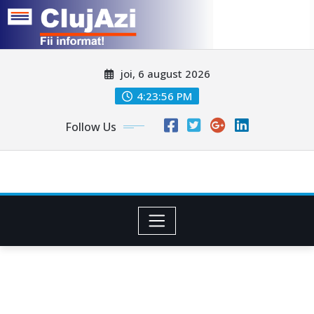
Skip
joi, 6 august 2026
to
content
4:23:58 PM
Follow Us