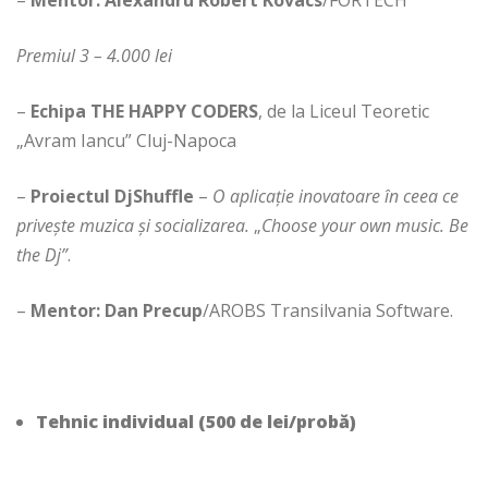
Premiul 3 – 4.000 lei
–
Echipa THE HAPPY CODERS
, de la Liceul Teoretic
„Avram Iancu” Cluj-Napoca
–
Proiectul DjShuffle
–
O aplicație inovatoare în ceea ce
privește muzica și socializarea.
„
Choose your own music. Be
the Dj”
.
–
Mentor: Dan Precup
/AROBS Transilvania Software.
Tehnic individual (500 de lei/probă)