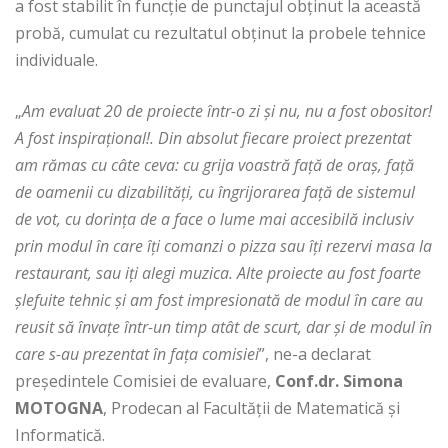
a fost stabilit în funcţie de punctajul obţinut la această
probă, cumulat cu rezultatul obţinut la probele tehnice
individuale.
„
Am evaluat 20 de proiecte într-o zi şi nu, nu a fost obositor!
A fost inspiraţional!. Din absolut fiecare proiect prezentat
am rămas cu câte ceva: cu grija voastră faţă de oraş, faţă
de oamenii cu dizabilităţi, cu îngrijorarea faţă de sistemul
de vot, cu dorinţa de a face o lume mai accesibilă inclusiv
prin modul în care îţi comanzi o pizza sau îţi rezervi masa la
restaurant, sau iţi alegi muzica. Alte proiecte au fost foarte
şlefuite tehnic şi am fost impresionată de modul în care au
reusit să învaţe într-un timp atât de scurt, dar şi de modul în
care s-au prezentat în faţa comisiei
”, ne-a declarat
preşedintele Comisiei de evaluare,
Conf.dr. Simona
MOTOGNA
, Prodecan al Facultății de Matematică și
Informatică.