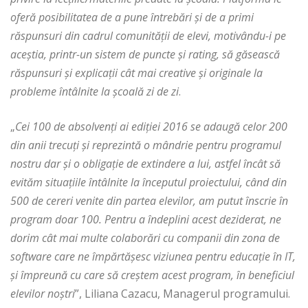
oferă posibilitatea de a pune întrebări și de a primi
răspunsuri din cadrul comunității de elevi, motivându-i pe
aceștia, printr-un sistem de puncte și rating, să găsească
răspunsuri și explicații cât mai creative și originale la
probleme întâlnite la școală zi de zi
.
„
Cei 100 de absolvenţi ai ediţiei 2016 se adaugă celor 200
din anii trecuţi şi reprezintă o mândrie pentru programul
nostru dar şi o obligaţie de extindere a lui, astfel încât să
evităm situaţiile întâlnite la începutul proiectului, când din
500 de cereri venite din partea elevilor, am putut înscrie în
program doar 100. Pentru a îndeplini acest deziderat, ne
dorim cât mai multe colaborări cu companii din zona de
software care ne împărtășesc viziunea pentru educație în IT,
şi împreună cu care să creștem acest program, în beneficiul
elevilor noştri
”, Liliana Cazacu, Managerul programului.