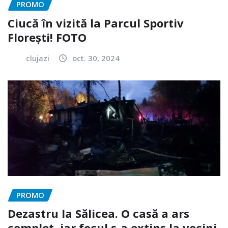
PROMO
Ciucă în vizită la Parcul Sportiv
Florești! FOTO
clujazi
oct. 30, 2024
PROMO
Dezastru la Sălicea. O casă a ars
complet, iar focul s-a extins la vecini.