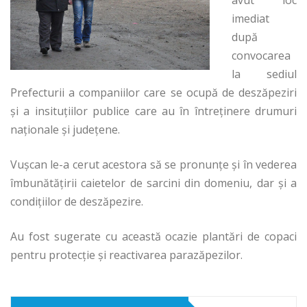
imediat
după
convocarea
la sediul
Prefecturii a companiilor care se ocupă de deszăpeziri
şi a insituţiilor publice care au în întreţinere drumuri
naţionale şi judeţene.
Vuşcan le-a cerut acestora să se pronunţe şi în vederea
îmbunătăţirii caietelor de sarcini din domeniu, dar şi a
condiţiilor de deszăpezire.
Au fost sugerate cu această ocazie plantări de copaci
pentru protecţie şi reactivarea parazăpezilor.