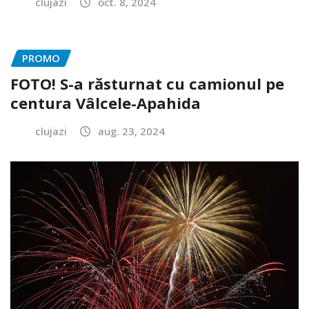
clujazi
oct. 8, 2024
PROMO
FOTO! S-a răsturnat cu camionul pe
centura Vâlcele-Apahida
clujazi
aug. 23, 2024