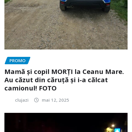
PROMO
Mamă și copil MORȚI la Ceanu Mare.
Au căzut din căruță și i-a călcat
camionul! FOTO
clujazi
mai 12, 2025