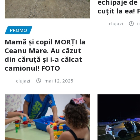
echipaje de 
cuțit la ea!
clujazi
i
PROMO
Mamă și copil MORȚI la
Ceanu Mare. Au căzut
din căruță și i-a călcat
camionul! FOTO
clujazi
mai 12, 2025