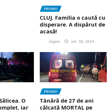
PROMO
CLUJ. Familia o caută cu
disperare. A dispărut de
acasă!
clujazi
oct. 30, 2024
PROMO
Sălicea. O
Tânără de 27 de ani
omplet, iar
călcată MORTAL pe