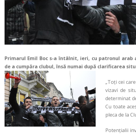
Primarul Emil Boc s-a întâlnit, ieri, cu patronul arab
de a cumpăra clubul, însă numai după clarificarea situaț
„Toți cei car
vizavi de sit
determinat de
Cu toate ace
pleca de la Clu
Potențialii in