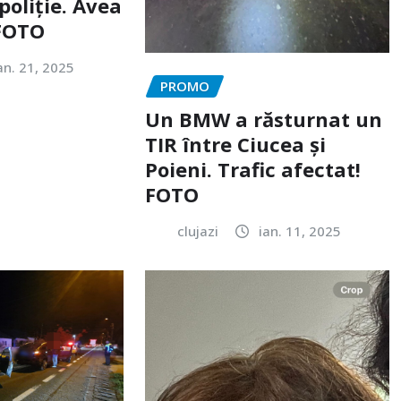
poliție. Avea
 FOTO
an. 21, 2025
PROMO
Un BMW a răsturnat un
TIR între Ciucea și
Poieni. Trafic afectat!
FOTO
clujazi
ian. 11, 2025