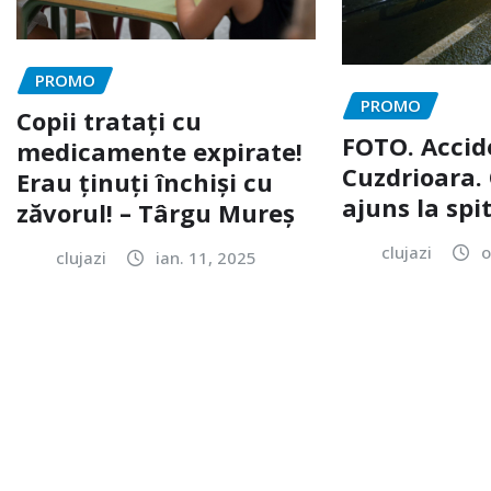
PROMO
PROMO
Copii tratați cu
FOTO. Accid
medicamente expirate!
Cuzdrioara. 
Erau ținuți închiși cu
ajuns la spi
zăvorul! – Târgu Mureș
clujazi
o
clujazi
ian. 11, 2025