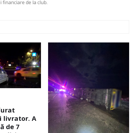
 financiare de la club.
furat
livrator. A
ă de 7