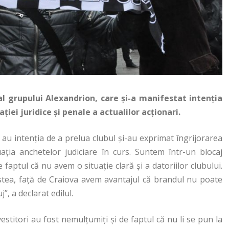
 al grupului Alexandrion, care și-a manifestat intenția
iei juridice și penale a actualilor acționari.
e au intenția de a prelua clubul și-au exprimat îngrijorarea
uația anchetelor judiciare în curs. Suntem într-un blocaj
 faptul că nu avem o situație clară și a datoriilor clubului.
stea, față de Craiova avem avantajul că brandul nu poate
j”, a declarat edilul.
vestitori au fost nemulțumiți și de faptul că nu li se pun la