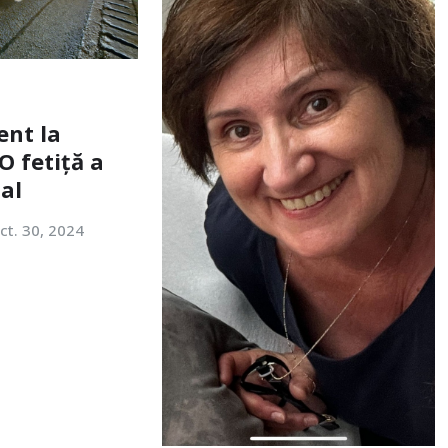
ent la
O fetiță a
tal
ct. 30, 2024