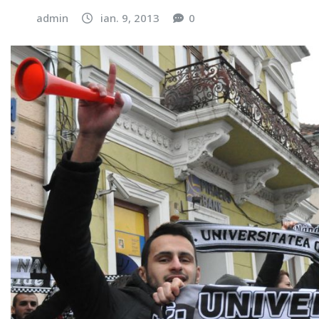
admin
ian. 9, 2013
0