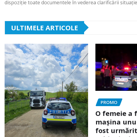
dispoziție toate documentele în vederea clarificării situației
ULTIMELE ARTICOLE
PROMO
O femeie a 
mașina unui 
fost urmărit