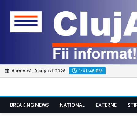
Skip
duminică, 9 august 2026
1:41:47 PM
to
content
BREAKING NEWS
NAŢIONAL
EXTERNE
ȘTI