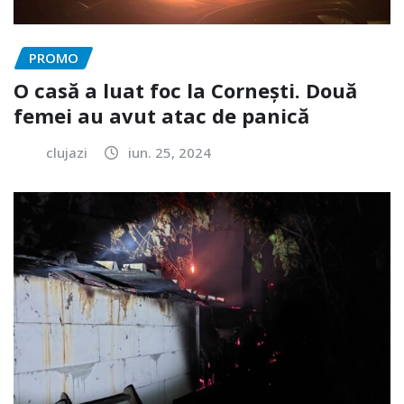
PROMO
O casă a luat foc la Cornești. Două
femei au avut atac de panică
clujazi
iun. 25, 2024