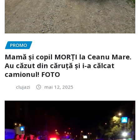
PROMO
Mamă și copil MORȚI la Ceanu Mare.
Au căzut din căruță și i-a călcat
camionul! FOTO
clujazi
mai 12, 2025