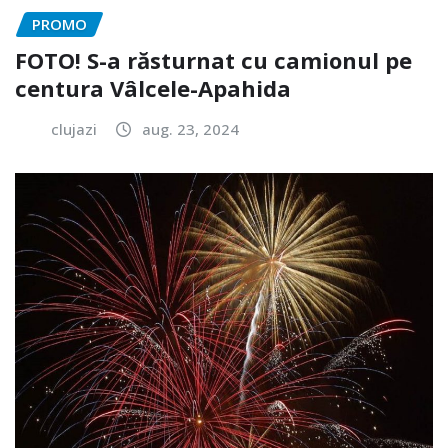
PROMO
FOTO! S-a răsturnat cu camionul pe
centura Vâlcele-Apahida
clujazi
aug. 23, 2024