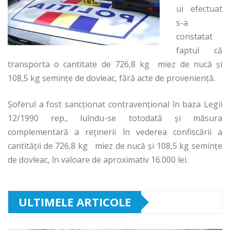
ui efectuat
s-a
constatat
faptul că
transporta o cantitate de 726,8 kg miez de nucă şi
108,5 kg seminţe de dovleac, fără acte de provenienţă.
Şoferul a fost sancţionat contravenţional în baza Legii
12/1990 rep., luîndu-se totodată şi măsura
complementară a reţinerii în vederea confiscării a
cantităţii de 726,8 kg miez de nucă şi 108,5 kg seminţe
de dovleac, în valoare de aproximativ 16.000 lei.
ULTIMELE ARTICOLE