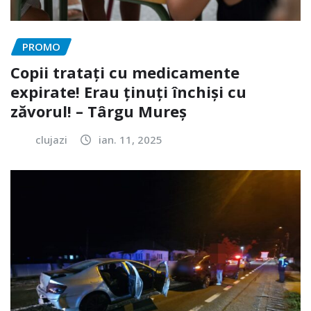
PROMO
Copii tratați cu medicamente
expirate! Erau ținuți închiși cu
zăvorul! – Târgu Mureș
clujazi
ian. 11, 2025