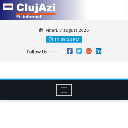
Skip
vineri, 7 august 2026
to
content
11:39:55 PM
Follow Us