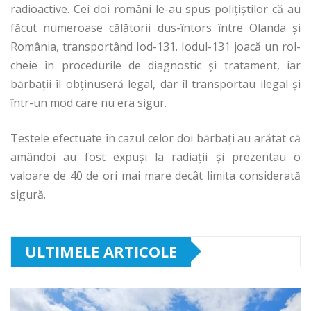
radioactive. Cei doi români le-au spus poliţiştilor că au
făcut numeroase călătorii dus-întors între Olanda şi
România, transportând Iod-131. Iodul-131 joacă un rol-
cheie în procedurile de diagnostic şi tratament, iar
bărbaţii îl obţinuseră legal, dar îl transportau ilegal şi
într-un mod care nu era sigur.
Testele efectuate în cazul celor doi bărbaţi au arătat că
amândoi au fost expuşi la radiaţii şi prezentau o
valoare de 40 de ori mai mare decât limita considerată
sigură.
ULTIMELE ARTICOLE