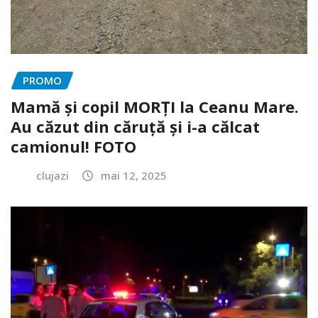
PROMO
Mamă și copil MORȚI la Ceanu Mare.
Au căzut din căruță și i-a călcat
camionul! FOTO
clujazi
mai 12, 2025