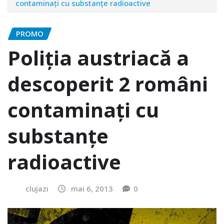
contaminați cu substanțe radioactive
PROMO
Poliția austriacă a
descoperit 2 români
contaminați cu
substanțe
radioactive
clujazi
mai 6, 2013
0