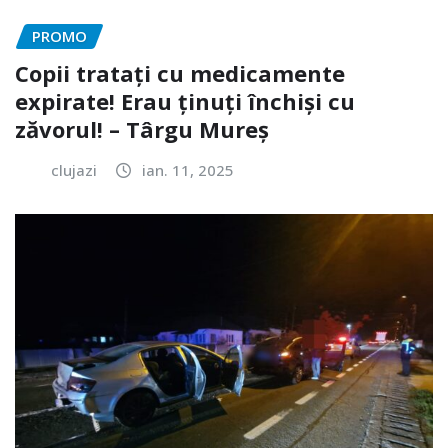
PROMO
Copii tratați cu medicamente
expirate! Erau ținuți închiși cu
zăvorul! – Târgu Mureș
clujazi
ian. 11, 2025