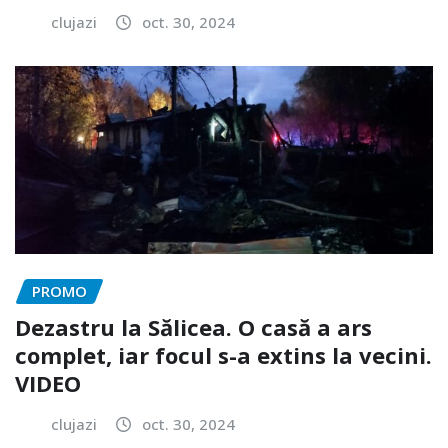
clujazi
oct. 30, 2024
PROMO
Dezastru la Sălicea. O casă a ars
complet, iar focul s-a extins la vecini.
VIDEO
clujazi
oct. 30, 2024