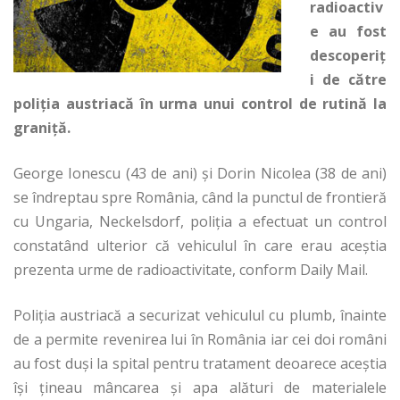
radioactiv
e au fost
descoperiț
i de către
poliția austriacă în urma unui control de rutină la
graniță.
George Ionescu (43 de ani) și Dorin Nicolea (38 de ani)
se îndreptau spre România, când la punctul de frontieră
cu Ungaria, Neckelsdorf, poliția a efectuat un control
constatând ulterior că vehiculul în care erau aceștia
prezenta urme de radioactivitate, conform Daily Mail.
Poliţia austriacă a securizat vehiculul cu plumb, înainte
de a permite revenirea lui în România iar cei doi români
au fost duşi la spital pentru tratament deoarece aceștia
își țineau mâncarea și apa alături de materialele