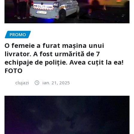
PROMO
O femeie a furat mașina unui
livrator. A fost urmărită de 7
echipaje de poliție. Avea cuțit la ea!
FOTO
clujazi
ian. 21, 2025