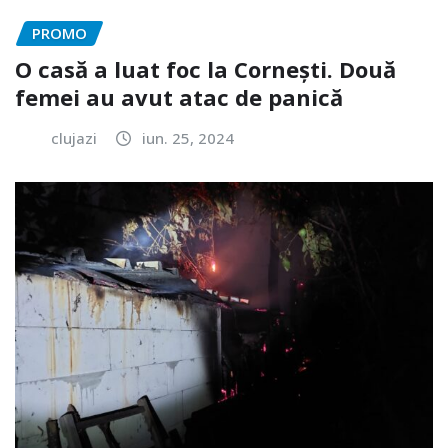
PROMO
O casă a luat foc la Cornești. Două
femei au avut atac de panică
clujazi
iun. 25, 2024