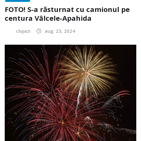
FOTO! S-a răsturnat cu camionul pe
centura Vâlcele-Apahida
clujazi
aug. 23, 2024