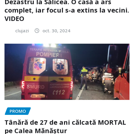
Dezastru la Sălicea. O casă a ars
complet, iar focul s-a extins la vecini.
VIDEO
clujazi
oct. 30, 2024
PROMO
Tânără de 27 de ani călcată MORTAL
pe Calea Mănăștur