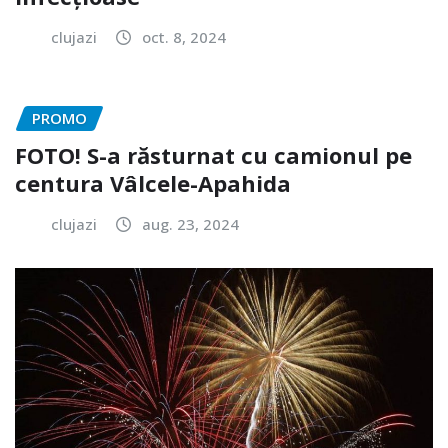
clujazi
oct. 8, 2024
PROMO
FOTO! S-a răsturnat cu camionul pe
centura Vâlcele-Apahida
clujazi
aug. 23, 2024