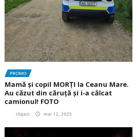
PROMO
Mamă și copil MORȚI la Ceanu Mare.
Au căzut din căruță și i-a călcat
camionul! FOTO
clujazi
mai 12, 2025