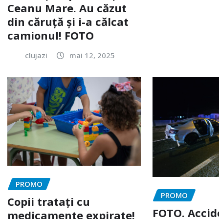
Ceanu Mare. Au căzut
din căruță și i-a călcat
camionul! FOTO
clujazi
mai 12, 2025
PROMO
PROMO
Copii tratați cu
FOTO. Accid
medicamente expirate!