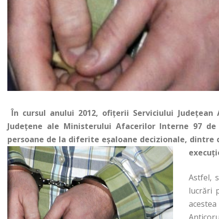
În cursul anului 2012, ofiţerii Serviciului Judeţean
Judeţene ale Ministerului Afacerilor Interne 97 de
persoane de la diferite eşaloane decizionale, dintre c
execuţi
Astfel, 
lucrări 
acestea
Anticoru