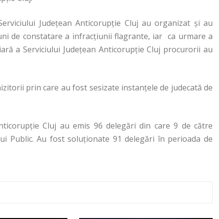
 Serviciului Judeţean Anticorupţie Cluj au organizat şi au
ni de constatare a infracţiunii flagrante, iar ca urmare a
ciară a Serviciului Judeţean Anticorupţie Cluj procurorii au
izitorii prin care au fost sesizate instanţele de judecată de
nticorupţie Cluj au emis 96 delegări din care 9 de către
ului Public. Au fost soluţionate 91 delegări în perioada de