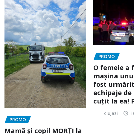
PROMO
O femeie a 
mașina unui 
fost urmărit
echipaje de 
cuțit la ea!
clujazi
i
PROMO
Mamă și copil MORȚI la