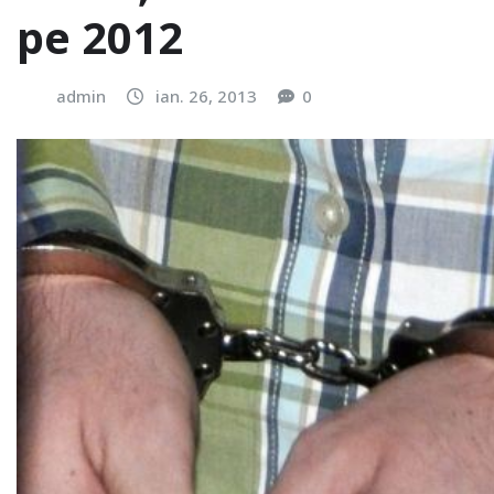
pe 2012
admin
ian. 26, 2013
0