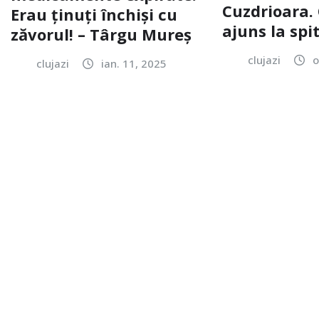
Cuzdrioara. 
Erau ținuți închiși cu
ajuns la spi
zăvorul! – Târgu Mureș
clujazi
o
clujazi
ian. 11, 2025