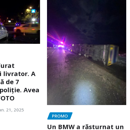
furat
livrator. A
ă de 7
poliție. Avea
 FOTO
an. 21, 2025
PROMO
Un BMW a răsturnat un