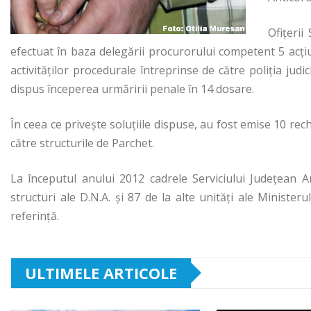
Ofiţerii
efectuat în baza delegării procurorului competent 5 acţiu
activităţilor procedurale întreprinse de către poliţia judi
dispus începerea urmăririi penale în 14 dosare.
În ceea ce priveşte soluţiile dispuse, au fost emise 10 rech
către structurile de Parchet.
La începutul anului 2012 cadrele Serviciului Judeţean A
structuri ale D.N.A. şi 87 de la alte unităţi ale Minister
referinţă.
ULTIMELE ARTICOLE