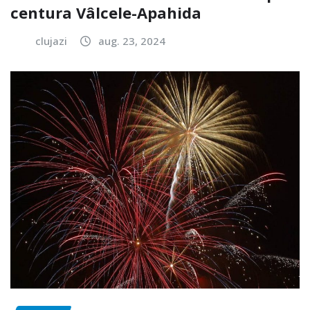
centura Vâlcele-Apahida
clujazi
aug. 23, 2024