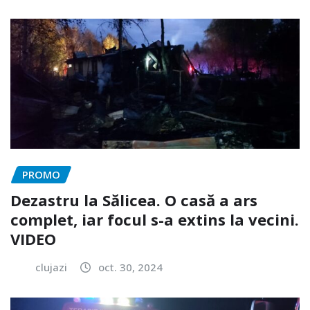
PROMO
Dezastru la Sălicea. O casă a ars
complet, iar focul s-a extins la vecini.
VIDEO
clujazi
oct. 30, 2024