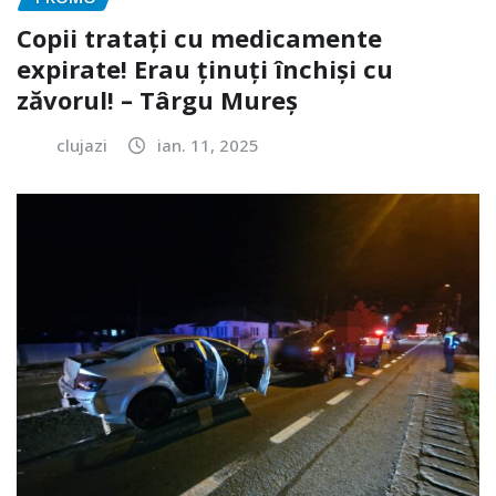
Copii tratați cu medicamente
expirate! Erau ținuți închiși cu
zăvorul! – Târgu Mureș
clujazi
ian. 11, 2025