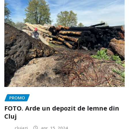
PROMO
FOTO. Arde un depozit de lemne din
Cluj
clujazi
apr. 15, 2024