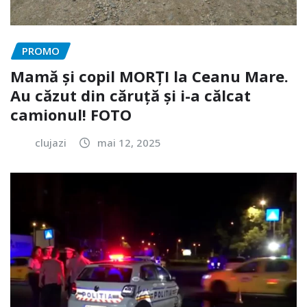
PROMO
Mamă și copil MORȚI la Ceanu Mare.
Au căzut din căruță și i-a călcat
camionul! FOTO
clujazi
mai 12, 2025