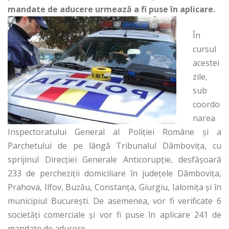
mandate de aducere urmează a fi puse în aplicare.
În
cursul
acestei
zile,
sub
coordo
narea
Inspectoratului General al Poliției Române și a
Parchetului de pe lângă Tribunalul Dâmbovița, cu
sprijinul Direcției Generale Anticorupție, desfășoară
233 de percheziții domiciliare în județele Dâmbovița,
Prahova, Ilfov, Buzău, Constanța, Giurgiu, Ialomița și în
municipiul București. De asemenea, vor fi verificate 6
societăți comerciale și vor fi puse în aplicare 241 de
mandate de aducere.