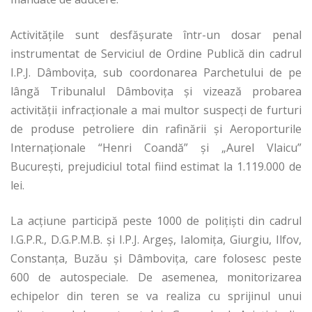
Activitățile sunt desfășurate într-un dosar penal
instrumentat de Serviciul de Ordine Publică din cadrul
I.P.J. Dâmbovița, sub coordonarea Parchetului de pe
lângă Tribunalul Dâmbovița și vizează probarea
activității infracționale a mai multor suspecți de furturi
de produse petroliere din rafinării și Aeroporturile
Internaționale “Henri Coandă” și „Aurel Vlaicu”
București, prejudiciul total fiind estimat la 1.119.000 de
lei.
La acțiune participă peste 1000 de polițiști din cadrul
I.G.P.R., D.G.P.M.B. și I.P.J. Argeș, Ialomița, Giurgiu, Ilfov,
Constanța, Buzău și Dâmbovița, care folosesc peste
600 de autospeciale. De asemenea, monitorizarea
echipelor din teren se va realiza cu sprijinul unui