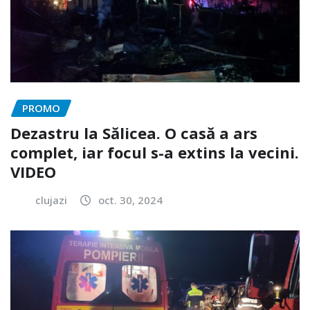
PROMO
Dezastru la Sălicea. O casă a ars
complet, iar focul s-a extins la vecini.
VIDEO
clujazi
oct. 30, 2024