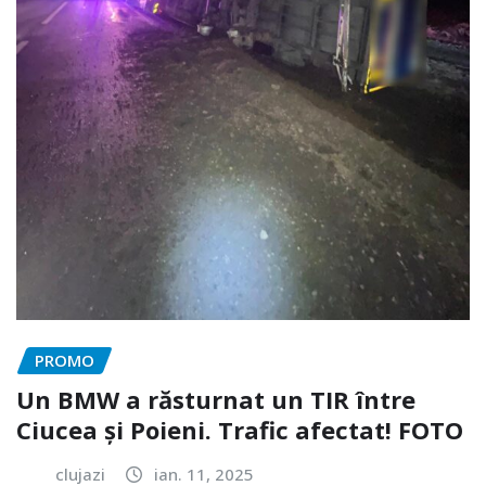
PROMO
Un BMW a răsturnat un TIR între
Ciucea și Poieni. Trafic afectat! FOTO
clujazi
ian. 11, 2025