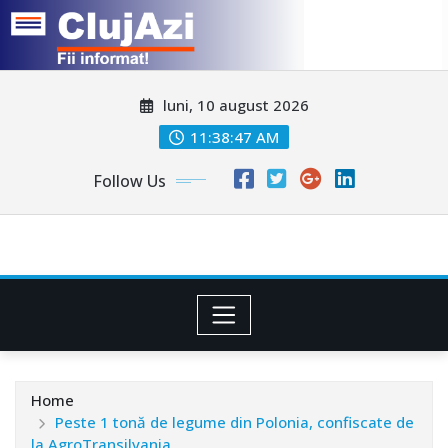
Skip
luni, 10 august 2026
to
content
11:38:50 AM
Follow Us
Home
Peste 1 tonă de legume din Polonia, confiscate de
la AgroTransilvania