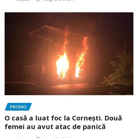
PROMO
O casă a luat foc la Cornești. Două
femei au avut atac de panică