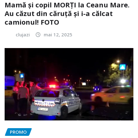
Mamă și copil MORȚI la Ceanu Mare.
Au căzut din căruță și i-a călcat
camionul! FOTO
clujazi
mai 12, 2025
PROMO