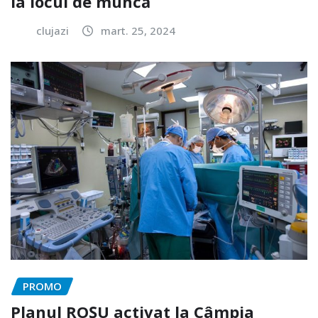
la locul de muncă
clujazi
mart. 25, 2024
PROMO
Planul ROȘU activat la Câmpia