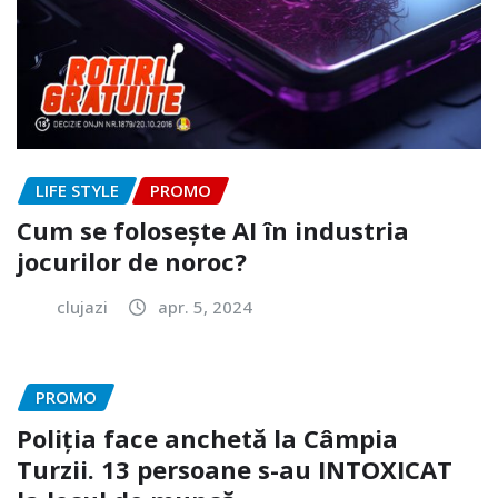
LIFE STYLE
PROMO
Cum se folosește AI în industria
jocurilor de noroc?
clujazi
apr. 5, 2024
PROMO
Poliția face anchetă la Câmpia
Turzii. 13 persoane s-au INTOXICAT