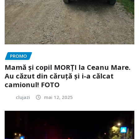
PROMO
Mamă și copil MORȚI la Ceanu Mare.
Au căzut din căruță și i-a călcat
camionul! FOTO
clujazi
mai 12, 2025