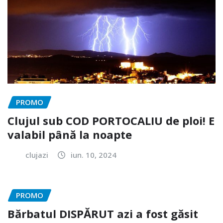
PROMO
Clujul sub COD PORTOCALIU de ploi! E
valabil până la noapte
clujazi
iun. 10, 2024
PROMO
Bărbatul DISPĂRUT azi a fost găsit