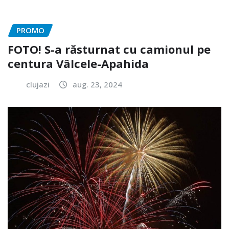
PROMO
FOTO! S-a răsturnat cu camionul pe
centura Vâlcele-Apahida
clujazi
aug. 23, 2024