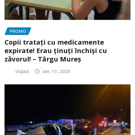
PROMO
Copii tratați cu medicamente
expirate! Erau ținuți închiși cu
zăvorul! – Târgu Mureș
clujazi
ian. 11, 2025