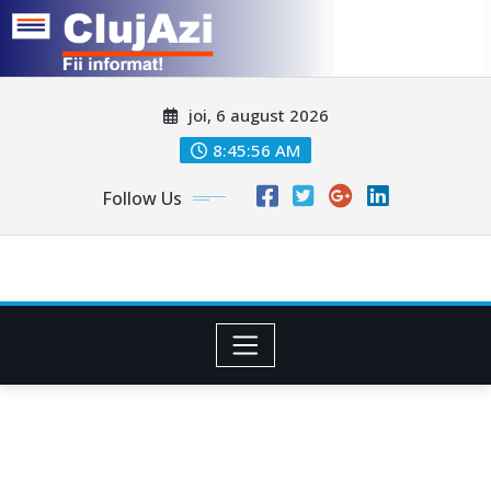
Skip
joi, 6 august 2026
to
content
8:45:59 AM
Follow Us