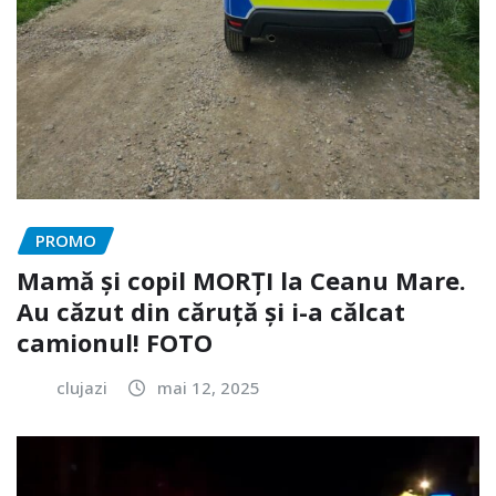
PROMO
Mamă și copil MORȚI la Ceanu Mare.
Au căzut din căruță și i-a călcat
camionul! FOTO
clujazi
mai 12, 2025