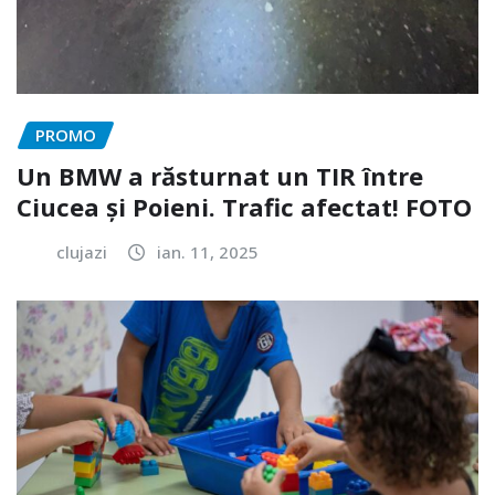
PROMO
Un BMW a răsturnat un TIR între
Ciucea și Poieni. Trafic afectat! FOTO
clujazi
ian. 11, 2025