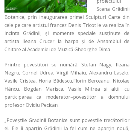
proiectului
Scena Grădinii
Botanice, prin inaugurarea primei Sculpturi Carte din
cele pe care artistul francez Denis Tricot le va realiza în
incinta Grădinii, şi momente speciale susţinute de
artista Ileana Crucer la harpa şi de Ansamblul de
Chitare al Academiei de Muzică Gheorghe Dima
Printre povestitori se numără: Stefan Nagy, Ileana
Negru, Cornel Udrea, Virgil Mihaiu, Alexandru Laszlo,
Vasile Cristea, Horia Bădescu,Florin Berceanu, Nicolae
Hâncu, Bogdan Marişca, Vasile Mitrea şi altii, cu
participarea ca moderator–povestitor a domnului
profesor Ovidiu Pecican.
„Poveştile Grădinii Botanice sunt poveştile trecătorilor
ei. Ele îi aparţin Grădinii la fel cum ne aparţin nouă,