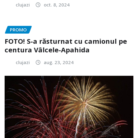
clujazi
oct. 8, 2024
PROMO
FOTO! S-a răsturnat cu camionul pe
centura Vâlcele-Apahida
clujazi
aug. 23, 2024