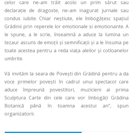
celor care ne-am trăit acolo un prim sărut sau
declaraţie de dragoste, ne-am inagurat jurnale sau
condus iubite. Chiar neştiute, ele îmbogăţesc spaţiul
Grădinii prin reperele lor emotionale si emotionante. A
le spune, a le scrie, înseamnă a aduce la lumina un
tezaur ascuns de emoţii şi semnificaţii şi a le însuma pe
toate acestea pentru a reda viaţa aleilor şi cotloanelor
umbrite.
Vă invităm la seara de Poveşti din Grădină pentru a da
voce primelor poveşti în cadrul unui spectacol care
aduce împreună povestitori, muzicieni ai prima
Sculptura Carte din cele care vor îmbogăţi Grădina
Botanică până în toamna acestui an”, spun
organizatorii.