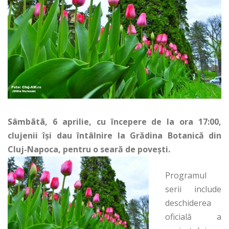
Sâmbãtã, 6 aprilie, cu începere de la ora 17:00,
clujenii îşi dau întâlnire la Grădina Botanică din
Cluj-Napoca, pentru o seară de poveşti.
Programul
serii include
deschiderea
oficială a